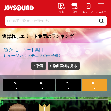
楽曲
店舗
ログイン
メニュー
選ばれしエリート集団のランキング
選ばれしエリート集団
ミュージカル〈テニスの王子様〉
歌詞
楽曲詳細を見る
5月
6月
7月
8月
1