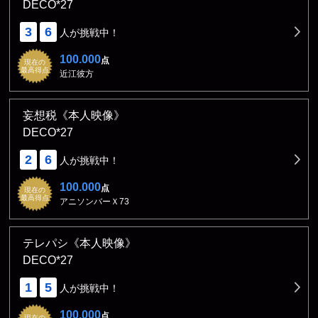
DECO*27
3
6
人が挑戦中！
100.000
点
現在の
最高得点
近江彼方
妄想税《本人映像》
DECO*27
2
6
人が挑戦中！
100.000
点
現在の
最高得点
アニソンバーＸ73
テレパシ《本人映像》
DECO*27
1
5
人が挑戦中！
100.000
点
現在の