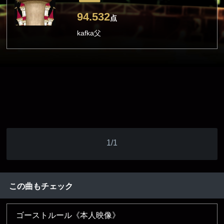
94.532
点
kafka父
1/1
この曲もチェック
ゴーストルール《本人映像》