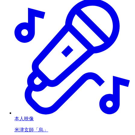
本人映像
米津玄師「烏」