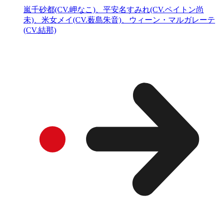
嵐千砂都(CV.岬なこ)、平安名すみれ(CV.ペイトン尚
未)、米女メイ(CV.薮島朱音)、ウィーン・マルガレーテ
(CV.結那)