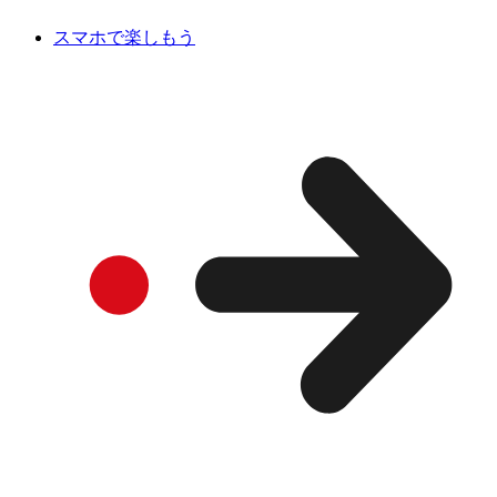
スマホで楽しもう