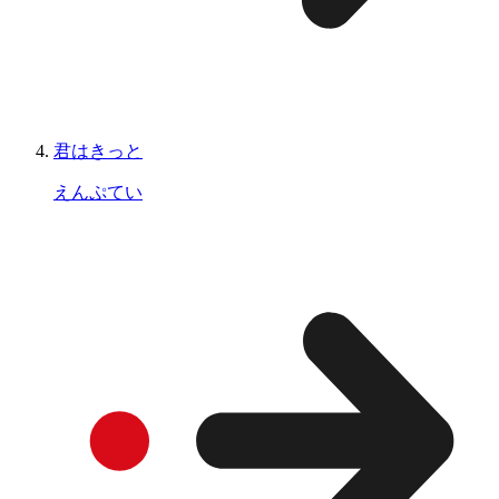
君はきっと
えんぷてい