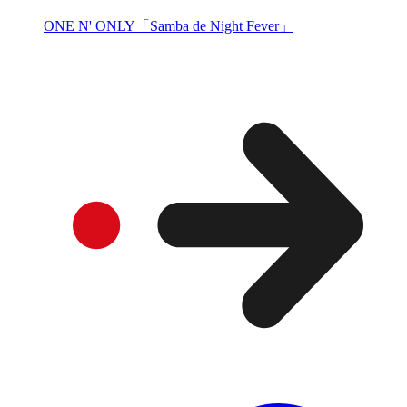
ONE N' ONLY「Samba de Night Fever」