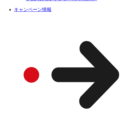
キャンペーン情報