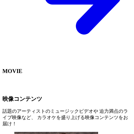
MOVIE
映像コンテンツ
話題のアーティストのミュージックビデオや 迫力満点のラ
イブ映像など、 カラオケを盛り上げる映像コンテンツをお
届け！