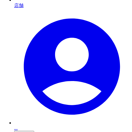
店舗
...