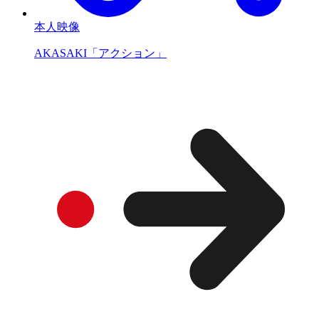
本人映像
AKASAKI「アクション」