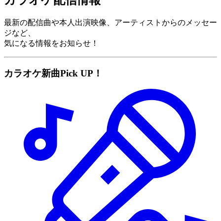
カラオケ配信情報
最新の配信曲や本人出演映像、アーティストからのメッセー
ジなど、
気になる情報をお知らせ！
カラオケ新曲Pick UP！