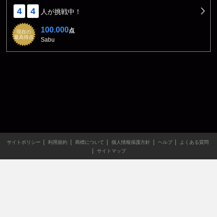
4
4
人が挑戦中！
100.000
点
現在の
最高得点
Sabu
サイトポリシー
利用規約
商標について
個人情報保護方針
ヘルプ
よくある質問
サイトマップ
当サイトのすべての文章や画像などの無断転載・引用を禁じま
す。
Copyright XING INC.All Rights Reserved.