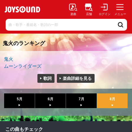
楽曲
店舗
ログイン
メニュー
鬼火のランキング
鬼火
ムーンライダーズ
歌詞
楽曲詳細を見る
5月
6月
7月
8月
該当データが見つかりませんでした。
この曲もチェック