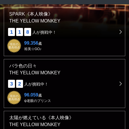
SPARK《本人映像》
THE YELLOW MONKEY
1
1
8
人が挑戦中！
99.356
点
現在の
最高得点
裕美☆GO♪
バラ色の日々
THE YELLOW MONKEY
3
2
人が挑戦中！
96.059
点
現在の
最高得点
ψ老眼のプリンス
太陽が燃えている《本人映像》
THE YELLOW MONKEY