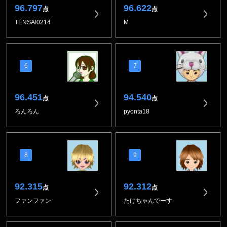
96.797
96.622
点
点
TENSAI0214
M
6
7
96.451
94.540
点
点
ろんろん
pyonta18
8
9
92.315
92.312
点
点
ファンファン
たけちゃんでーす