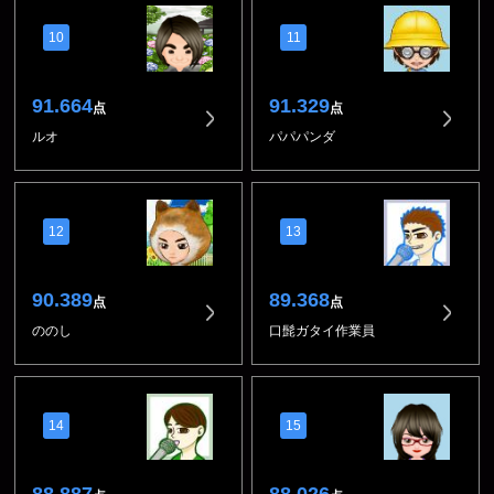
10
11
91.664
91.329
点
点
ルオ
パパパンダ
12
13
90.389
89.368
点
点
ののし
口髭ガタイ作業員
14
15