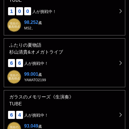
TUBE
1
0
0
人が挑戦中！
98.252
点
現在の
最高得点
MS2。
ふたりの夏物語
杉山清貴&オメガトライブ
6
6
人が挑戦中！
99.001
点
現在の
最高得点
YAMATO2199
ガラスのメモリーズ《生演奏》
TUBE
6
4
人が挑戦中！
93.049
点
現在の