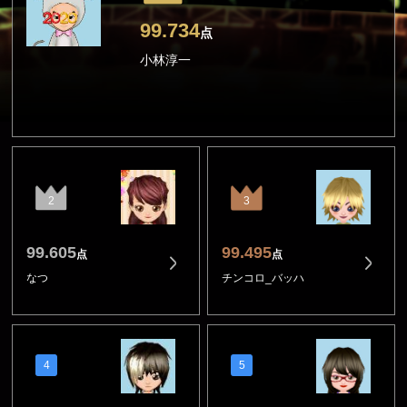
99.734
点
小林淳一
2
3
99.605
99.495
点
点
なつ
チンコロ_バッハ
4
5