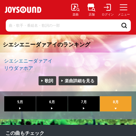
楽曲
店舗
ログイン
メニュー
シエシエニーダァアイのランキング
シエシエニーダァアイ
リウダァホア
歌詞
楽曲詳細を見る
5月
6月
7月
8月
該当データが見つかりませんでした。
この曲もチェック