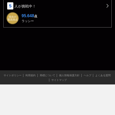
5
人が挑戦中！
95.648
点
現在の
最高得点
ラッシー
サイトポリシー
利用規約
商標について
個人情報保護方針
ヘルプ
よくある質問
サイトマップ
当サイトのすべての文章や画像などの無断転載・引用を禁じま
す。
Copyright XING INC.All Rights Reserved.