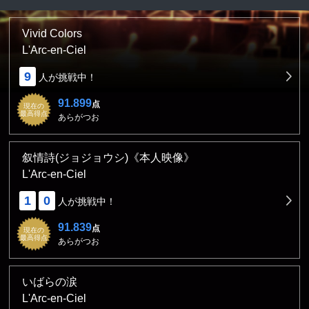
Vivid Colors
L'Arc-en-Ciel
9
人が挑戦中！
91.899
点
現在の
最高得点
あらがつお
叙情詩(ジョジョウシ)《本人映像》
L'Arc-en-Ciel
1
0
人が挑戦中！
91.839
点
現在の
最高得点
あらがつお
いばらの涙
L'Arc-en-Ciel