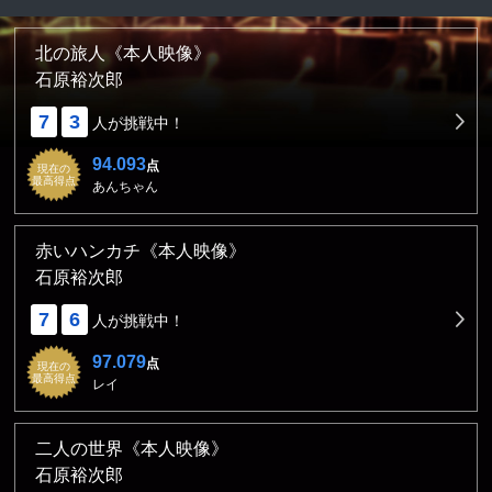
北の旅人《本人映像》
石原裕次郎
7
3
人が挑戦中！
94.093
点
現在の
最高得点
あんちゃん
赤いハンカチ《本人映像》
石原裕次郎
7
6
人が挑戦中！
97.079
点
現在の
最高得点
レイ
二人の世界《本人映像》
石原裕次郎