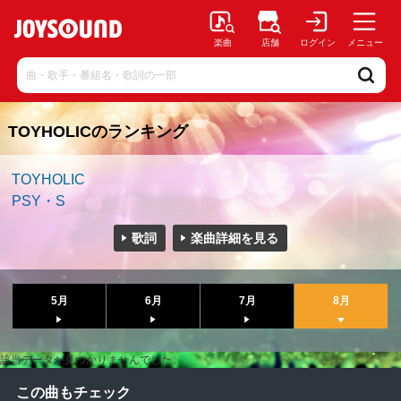
楽曲
店舗
ログイン
メニュー
TOYHOLICのランキング
TOYHOLIC
PSY・S
歌詞
楽曲詳細を見る
5月
6月
7月
8月
該当データが見つかりませんでした。
この曲もチェック