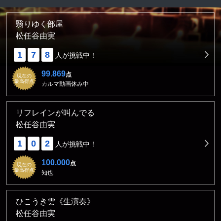
翳りゆく部屋
松任谷由実
1
7
8
人が挑戦中！
99.869
点
現在の
最高得点
カルマ動画休み中
リフレインが叫んでる
松任谷由実
1
0
2
人が挑戦中！
100.000
点
現在の
最高得点
知也
ひこうき雲《生演奏》
松任谷由実