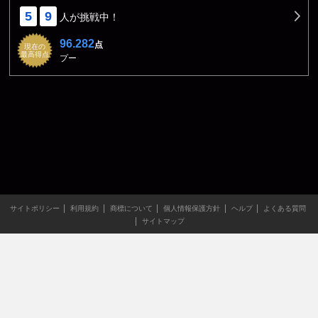
5
9
人が挑戦中！
96.282
点
現在の
最高得点
プー
サイトポリシー
利用規約
商標について
個人情報保護方針
ヘルプ
よくある質問
サイトマップ
当サイトのすべての文章や画像などの無断転載・引用を禁じま
す。
Copyright XING INC.All Rights Reserved.