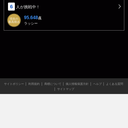
6
人が挑戦中！
95.648
点
現在の
最高得点
ラッシー
サイトポリシー
利用規約
商標について
個人情報保護方針
ヘルプ
よくある質問
サイトマップ
当サイトのすべての文章や画像などの無断転載・引用を禁じま
す。
Copyright XING INC.All Rights Reserved.