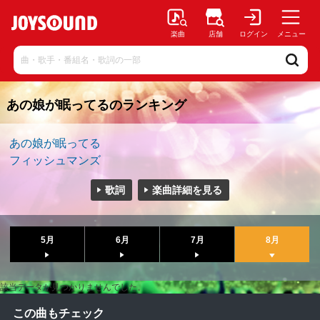
楽曲
店舗
ログイン
メニュー
あの娘が眠ってるのランキング
あの娘が眠ってる
フィッシュマンズ
歌詞
楽曲詳細を見る
5月
6月
7月
8月
該当データが見つかりませんでした。
この曲もチェック