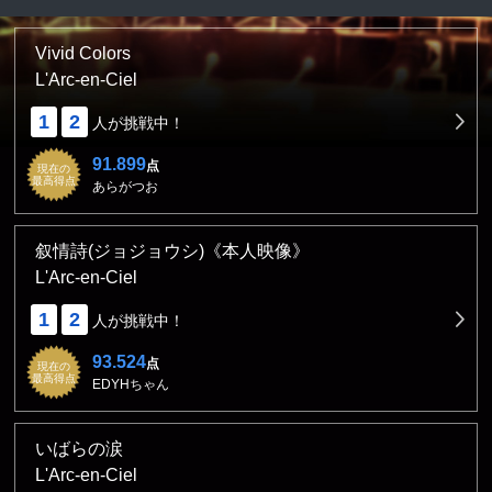
Vivid Colors
L'Arc-en-Ciel
1
2
人が挑戦中！
91.899
点
現在の
最高得点
あらがつお
叙情詩(ジョジョウシ)《本人映像》
L'Arc-en-Ciel
1
2
人が挑戦中！
93.524
点
現在の
最高得点
EDYHちゃん
いばらの涙
L'Arc-en-Ciel