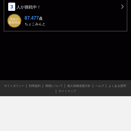
3
人が挑戦中！
87.477
点
現在の
最高得点
ちょこみんと
サイトポリシー
利用規約
商標について
個人情報保護方針
ヘルプ
よくある質問
サイトマップ
当サイトのすべての文章や画像などの無断転載・引用を禁じま
す。
Copyright XING INC.All Rights Reserved.