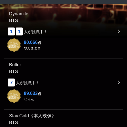
Dynamite
BTS
1
1
人が挑戦中！
90.066
点
現在の
最高得点
やんままま
Butter
BTS
7
人が挑戦中！
89.633
点
現在の
最高得点
じゅん
Stay Gold《本人映像》
BTS