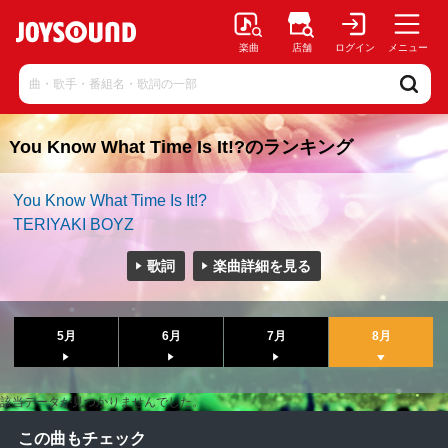
楽曲
店舗
ログイン
メニュー
You Know What Time Is It!?のランキング
You Know What Time Is It!?
TERIYAKI BOYZ
歌詞
楽曲詳細を見る
5月
6月
7月
8月
該当データが見つかりませんでした。
この曲もチェック