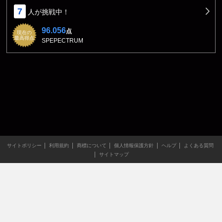
7
人が挑戦中！
96.056
点
現在の
最高得点
SPEPECTRUM
サイトポリシー
利用規約
商標について
個人情報保護方針
ヘルプ
よくある質問
サイトマップ
当サイトのすべての文章や画像などの無断転載・引用を禁じま
す。
Copyright XING INC.All Rights Reserved.