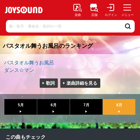
楽曲
店舗
ログイン
メニュー
バスタオル舞うお風呂のランキング
バスタオル舞うお風呂
ダンス☆マン
歌詞
楽曲詳細を見る
5月
6月
7月
8月
該当データが見つかりませんでした。
この曲もチェック