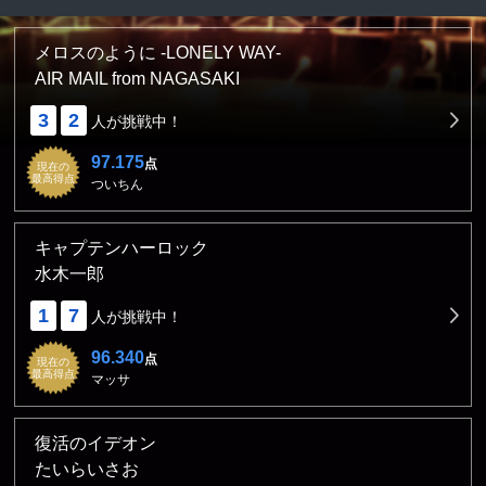
メロスのように -LONELY WAY-
AIR MAIL from NAGASAKI
3
2
人が挑戦中！
97.175
点
現在の
最高得点
ついちん
キャプテンハーロック
水木一郎
1
7
人が挑戦中！
96.340
点
現在の
最高得点
マッサ
復活のイデオン
たいらいさお