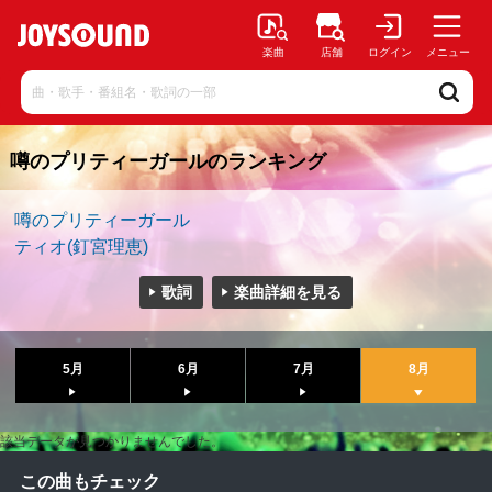
楽曲
店舗
ログイン
メニュー
噂のプリティーガールのランキング
噂のプリティーガール
ティオ(釘宮理恵)
歌詞
楽曲詳細を見る
5月
6月
7月
8月
該当データが見つかりませんでした。
この曲もチェック