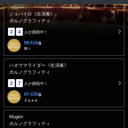
ジョバイロ《生演奏》
ポルノグラフィティ
2
4
人が挑戦中！
98.616
点
現在の
最高得点
舞☆
ハネウマライダー《生演奏》
ポルノグラフィティ
2
7
人が挑戦中！
97.430
点
現在の
最高得点
まぁぁぁ
Mugen
ポルノグラフィティ