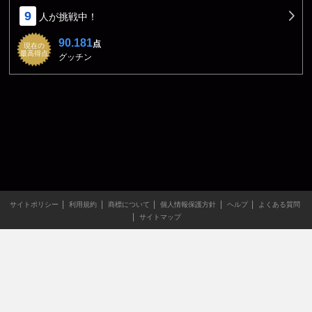
9
人が挑戦中！
90.181
点
現在の
最高得点
グッチン
サイトポリシー
利用規約
商標について
個人情報保護方針
ヘルプ
よくある質問
サイトマップ
当サイトのすべての文章や画像などの無断転載・引用を禁じま
す。
Copyright XING INC.All Rights Reserved.