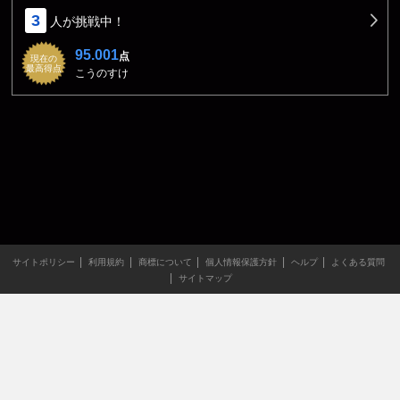
3
人が挑戦中！
95.001
点
現在の
最高得点
こうのすけ
サイトポリシー
利用規約
商標について
個人情報保護方針
ヘルプ
よくある質問
サイトマップ
当サイトのすべての文章や画像などの無断転載・引用を禁じま
す。
Copyright XING INC.All Rights Reserved.