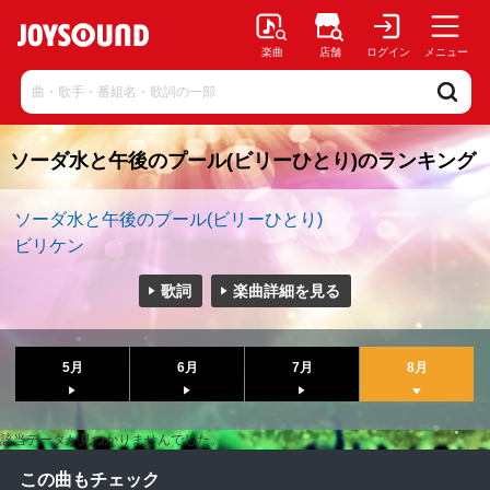
楽曲
店舗
ログイン
メニュー
ソーダ水と午後のプール(ビリーひとり)のランキング
ソーダ水と午後のプール(ビリーひとり)
ビリケン
歌詞
楽曲詳細を見る
5月
6月
7月
8月
該当データが見つかりませんでした。
この曲もチェック