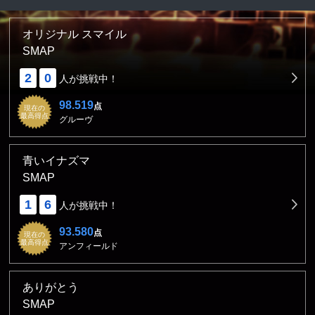
オリジナル スマイル
SMAP
2
0
人が挑戦中！
98.519
点
現在の
最高得点
グルーヴ
青いイナズマ
SMAP
1
6
人が挑戦中！
93.580
点
現在の
最高得点
アンフィールド
ありがとう
SMAP