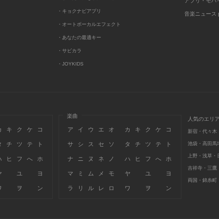
アプリ・モバ
・キョクナビアプリ
音楽ニュース po
・オートボーカルエフェクト
・あなたの最適キー
・サビカラ
・JOYKIDS
楽曲
人気のエリ
カ
キ
ク
ケ
コ
ア
イ
ウ
エ
オ
カ
キ
ク
ケ
コ
新宿・代々木
タ
チ
ツ
テ
ト
サ
シ
ス
セ
ソ
タ
チ
ツ
テ
ト
池袋・高田馬
上野・浅草・
ハ
ヒ
フ
へ
ホ
ナ
ニ
ヌ
ネ
ノ
ハ
ヒ
フ
へ
ホ
吉祥寺・三鷹
ヤ
ユ
ヨ
マ
ミ
ム
メ
モ
ヤ
ユ
ヨ
両国・錦糸町
ワ
ヲ
ン
ラ
リ
ル
レ
ロ
ワ
ヲ
ン