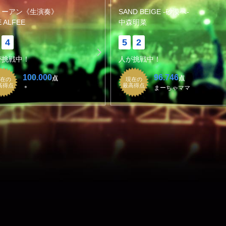
リーアン《生演奏》
SAND BEIGE -砂漠へ-
 ALFEE
中森明菜
4
5
2
が挑戦中！
人が挑戦中！
100.000
96.746
点
点
在の
現在の
高得点
最高得点
＊
まーちゃママ