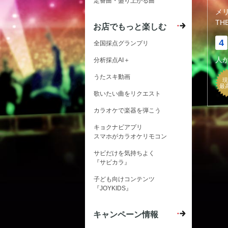
定番曲・盛り上がる曲
メ
THE
お店でもっと楽しむ
4
全国採点グランプリ
人
分析採点AI＋
うたスキ動画
現
最
歌いたい曲をリクエスト
カラオケで楽器を弾こう
キョクナビアプリ
スマホがカラオケリモコン
サビだけを気持ちよく
『サビカラ』
子ども向けコンテンツ
『JOYKIDS』
キャンペーン情報