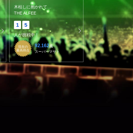
木枯しに抱かれて…
THE ALFEE
1
5
人が挑戦中！
92.162
点
現在の
最高得点
スーパーマサト