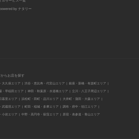
イルサービス一覧
wered by ナタリー
アからお店を探す
・大久保エリア
渋谷・恵比寿・代官山エリア
銀座・新橋・有楽町エリア
場・早稲田エリア
神田・秋葉原・水道橋エリア
立川・八王子周辺エリア
日暮里エリア
浜松町・田町・品川エリア
大井町・蒲田・大森エリア
・武蔵境エリア
町田・稲城・多摩エリア
調布・府中・狛江エリア
・小岩エリア
中野・高円寺・荻窪エリア
原宿・表参道・青山エリア