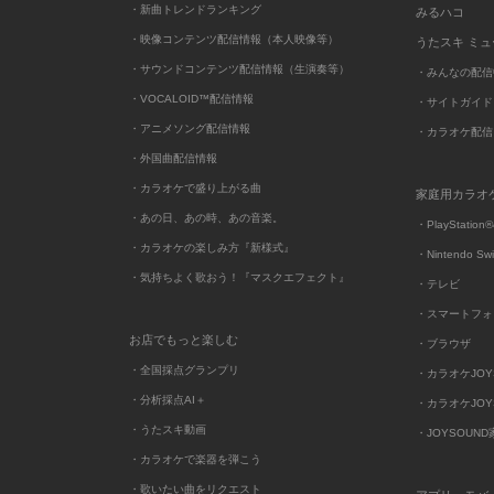
・新曲トレンドランキング
みるハコ
・映像コンテンツ配信情報（本人映像等）
うたスキ ミ
・サウンドコンテンツ配信情報（生演奏等）
・みんなの配信
・VOCALOID™配信情報
・サイトガイド
・アニメソング配信情報
・カラオケ配信
・外国曲配信情報
・カラオケで盛り上がる曲
家庭用カラオ
・あの日、あの時、あの音楽。
・PlayStation®
・カラオケの楽しみ方『新様式』
・Nintendo Sw
・気持ちよく歌おう！『マスクエフェクト』
・テレビ
・スマートフォ
お店でもっと楽しむ
・ブラウザ
・全国採点グランプリ
・カラオケJOYSO
・分析採点AI＋
・カラオケJOYSO
・うたスキ動画
・JOYSOUN
・カラオケで楽器を弾こう
・歌いたい曲をリクエスト