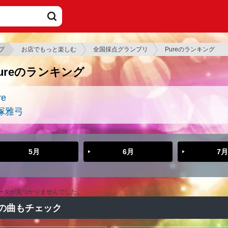
プ
お店でもっと楽しむ
全国採点グランプリ
Pureのランキング
ureのランキング
re
塚雅弓
5月
6月
7月
ータが見つかりませんでした。
の曲もチェック