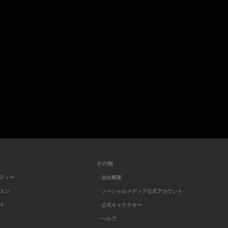
その他
ーティー
・会社概要
ッスン
・ソーシャルメディア公式アカウント
レイ
・公式キャラクター
・ヘルプ