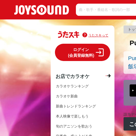
トッ
うたスキって
P
ログイン
(会員登録無料)
Pu
飯
お店でカラオケ
カラオケランキング
カラオケ新曲
新曲トレンドランキング
該当デ
本人映像で楽しもう
こ
旬のアニソンを歌おう