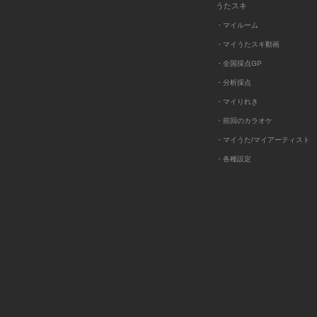
うたスキ
・マイルーム
・マイうたスキ動画
・全国採点GP
・分析採点
・マイりれき
・前回のカラオケ
・マイうた/マイアーティスト
・各種設定