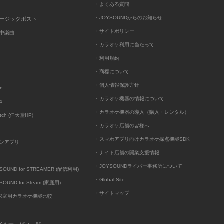
・よくある質問
・JOYSOUNDからのお知らせ
ュージックポスト
・サイトポリシー
中楽曲
・カラオケ利用に当たって
・利用規約
・商標について
・個人情報保護方針
ケ
・カラオケ機器の情報について
4
・カラオケ機器の導入（購入・レンタル）
itch (任天堂HP)
・カラオケ店舗の皆様へ
・スマホアプリ向けカラオケ採点機能SDK
ンアプリ
・ナイト店舗の開業支援情報
・JOYSOUNDライバー事務所について
UND for STREAMER (配信利用)
・Global Site
UND for Steam (家庭用)
・サイトマップ
D家庭用カラオケ機能比較