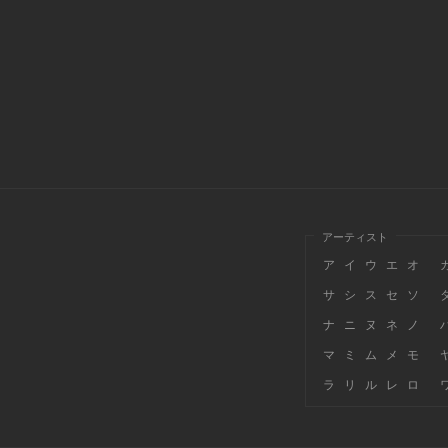
アーティスト
ア
イ
ウ
エ
オ
サ
シ
ス
セ
ソ
ナ
ニ
ヌ
ネ
ノ
マ
ミ
ム
メ
モ
ラ
リ
ル
レ
ロ