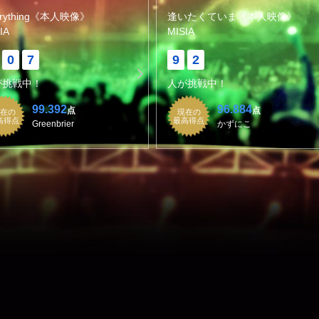
erything《本人映像》
逢いたくていま《本人映像》
IA
MISIA
0
7
9
2
が挑戦中！
人が挑戦中！
99.392
96.884
点
点
在の
現在の
高得点
最高得点
Greenbrier
かずにこ