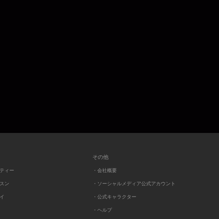
その他
ーティー
・会社概要
ッスン
・ソーシャルメディア公式アカウント
レイ
・公式キャラクター
・ヘルプ