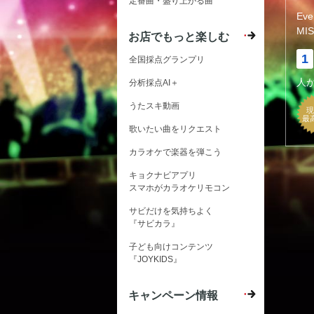
定番曲・盛り上がる曲
Ev
MIS
お店でもっと楽しむ
1
全国採点グランプリ
人
分析採点AI＋
うたスキ動画
現
最
歌いたい曲をリクエスト
カラオケで楽器を弾こう
キョクナビアプリ
スマホがカラオケリモコン
サビだけを気持ちよく
『サビカラ』
子ども向けコンテンツ
『JOYKIDS』
キャンペーン情報