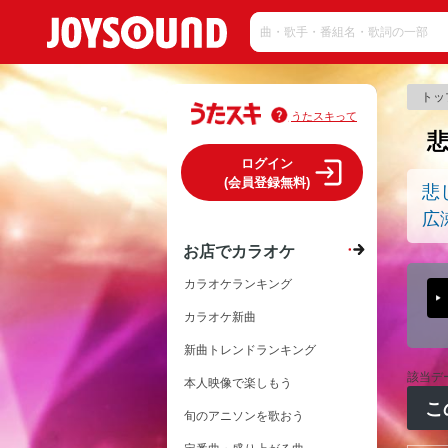
トッ
うたスキって
ログイン
(会員登録無料)
悲
広
お店でカラオケ
カラオケランキング
カラオケ新曲
新曲トレンドランキング
該当デ
本人映像で楽しもう
こ
旬のアニソンを歌おう