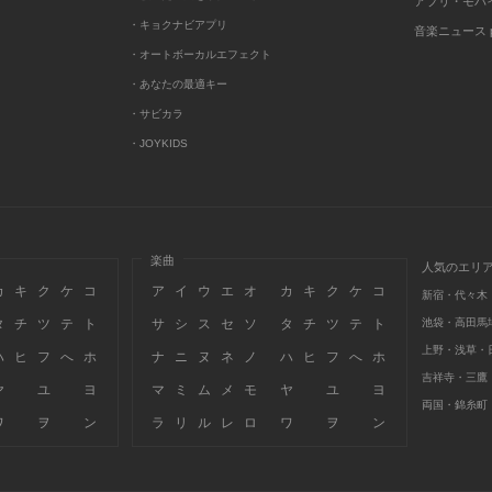
アプリ・モバ
・キョクナビアプリ
音楽ニュース po
・オートボーカルエフェクト
・あなたの最適キー
・サビカラ
・JOYKIDS
楽曲
人気のエリ
カ
キ
ク
ケ
コ
ア
イ
ウ
エ
オ
カ
キ
ク
ケ
コ
新宿・代々木
タ
チ
ツ
テ
ト
サ
シ
ス
セ
ソ
タ
チ
ツ
テ
ト
池袋・高田馬
上野・浅草・
ハ
ヒ
フ
へ
ホ
ナ
ニ
ヌ
ネ
ノ
ハ
ヒ
フ
へ
ホ
吉祥寺・三鷹
ヤ
ユ
ヨ
マ
ミ
ム
メ
モ
ヤ
ユ
ヨ
両国・錦糸町
ワ
ヲ
ン
ラ
リ
ル
レ
ロ
ワ
ヲ
ン