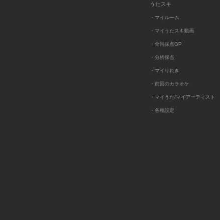
うたスキ
・マイルーム
・マイうたスキ動画
・全国採点GP
・分析採点
・マイりれき
・前回のカラオケ
・マイうた/マイアーティスト
・各種設定