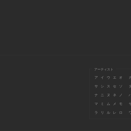
アーティスト
ア
イ
ウ
エ
オ
サ
シ
ス
セ
ソ
ナ
ニ
ヌ
ネ
ノ
マ
ミ
ム
メ
モ
ラ
リ
ル
レ
ロ