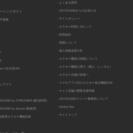
・よくある質問
・JOYSOUNDからのお知らせ
ュージックポスト
・サイトポリシー
中楽曲
・カラオケ利用に当たって
・利用規約
・商標について
・個人情報保護方針
ケ
・カラオケ機器の情報について
4
・カラオケ機器の導入（購入・レンタル）
itch (任天堂HP)
・カラオケ店舗の皆様へ
・スマホアプリ向けカラオケ採点機能SDK
ンアプリ
・ナイト店舗の開業支援情報
・JOYSOUNDライバー事務所について
UND for STREAMER (配信利用)
・Global Site
UND for Steam (家庭用)
・サイトマップ
D家庭用カラオケ機能比較