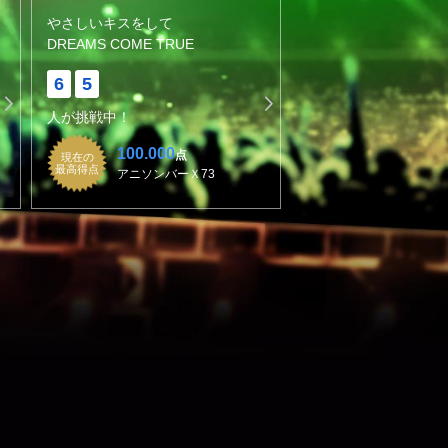
やさしいキスをして
DREAMS COME TRUE
6
5
人が挑戦中！
100.000
点
現在の
最高得点
アニソンバーＸ73