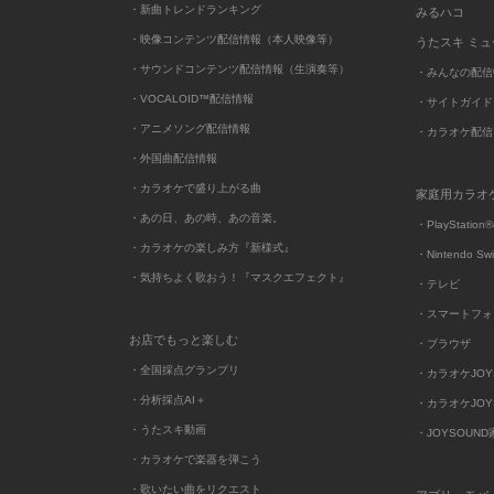
・新曲トレンドランキング
みるハコ
・映像コンテンツ配信情報（本人映像等）
うたスキ ミ
・サウンドコンテンツ配信情報（生演奏等）
・みんなの配信
・VOCALOID™配信情報
・サイトガイド
・アニメソング配信情報
・カラオケ配信
・外国曲配信情報
・カラオケで盛り上がる曲
家庭用カラオ
・あの日、あの時、あの音楽。
・PlayStation®
・カラオケの楽しみ方『新様式』
・Nintendo Sw
・気持ちよく歌おう！『マスクエフェクト』
・テレビ
・スマートフォ
お店でもっと楽しむ
・ブラウザ
・全国採点グランプリ
・カラオケJOYSO
・分析採点AI＋
・カラオケJOYSO
・うたスキ動画
・JOYSOUN
・カラオケで楽器を弾こう
・歌いたい曲をリクエスト