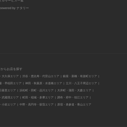
イルサービス一覧
wered by ナタリー
アからお店を探す
・大久保エリア
渋谷・恵比寿・代官山エリア
銀座・新橋・有楽町エリア
場・早稲田エリア
神田・秋葉原・水道橋エリア
立川・八王子周辺エリア
日暮里エリア
浜松町・田町・品川エリア
大井町・蒲田・大森エリア
・武蔵境エリア
町田・稲城・多摩エリア
調布・府中・狛江エリア
・小岩エリア
中野・高円寺・荻窪エリア
原宿・表参道・青山エリア