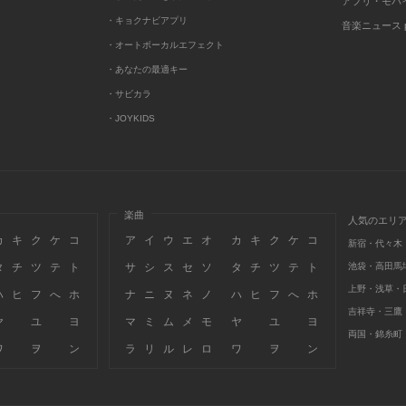
アプリ・モバ
・キョクナビアプリ
音楽ニュース po
・オートボーカルエフェクト
・あなたの最適キー
・サビカラ
・JOYKIDS
楽曲
人気のエリ
カ
キ
ク
ケ
コ
ア
イ
ウ
エ
オ
カ
キ
ク
ケ
コ
新宿・代々木
タ
チ
ツ
テ
ト
サ
シ
ス
セ
ソ
タ
チ
ツ
テ
ト
池袋・高田馬
上野・浅草・
ハ
ヒ
フ
へ
ホ
ナ
ニ
ヌ
ネ
ノ
ハ
ヒ
フ
へ
ホ
吉祥寺・三鷹
ヤ
ユ
ヨ
マ
ミ
ム
メ
モ
ヤ
ユ
ヨ
両国・錦糸町
ワ
ヲ
ン
ラ
リ
ル
レ
ロ
ワ
ヲ
ン