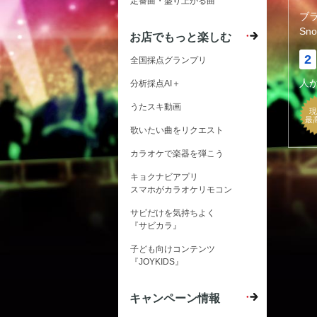
定番曲・盛り上がる曲
ブ
Sn
お店でもっと楽しむ
2
全国採点グランプリ
人
分析採点AI＋
うたスキ動画
現
最
歌いたい曲をリクエスト
カラオケで楽器を弾こう
キョクナビアプリ
スマホがカラオケリモコン
サビだけを気持ちよく
『サビカラ』
子ども向けコンテンツ
『JOYKIDS』
キャンペーン情報