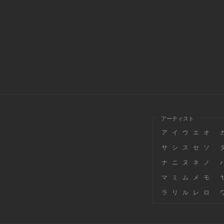
アーティスト
ア
イ
ウ
エ
オ
サ
シ
ス
セ
ソ
ナ
ニ
ヌ
ネ
ノ
マ
ミ
ム
メ
モ
ラ
リ
ル
レ
ロ