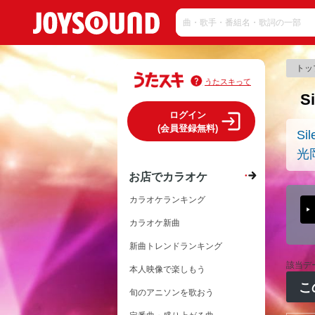
トッ
うたスキって
S
ログイン
(会員登録無料)
Sil
光
お店でカラオケ
カラオケランキング
カラオケ新曲
新曲トレンドランキング
該当デ
本人映像で楽しもう
こ
旬のアニソンを歌おう