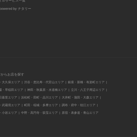
イルサービス一覧
wered by ナタリー
アからお店を探す
・大久保エリア
渋谷・恵比寿・代官山エリア
銀座・新橋・有楽町エリア
場・早稲田エリア
神田・秋葉原・水道橋エリア
立川・八王子周辺エリア
日暮里エリア
浜松町・田町・品川エリア
大井町・蒲田・大森エリア
・武蔵境エリア
町田・稲城・多摩エリア
調布・府中・狛江エリア
・小岩エリア
中野・高円寺・荻窪エリア
原宿・表参道・青山エリア