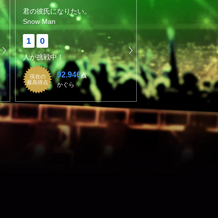
君の彼氏になりたい。
Snow Man
1
0
人が挑戦中！
92.946
点
現在の
最高得点
かぐら