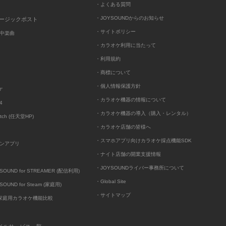
・よくある質問
・JOYSOUNDからのお知らせ
ュージックポスト
・サイトポリシー
中楽曲
・カラオケ利用に当たって
・利用規約
・商標について
・個人情報保護方針
ケ
・カラオケ機器の情報について
4
・カラオケ機器の導入（購入・レンタル）
itch (任天堂HP)
・カラオケ店舗の皆様へ
・スマホアプリ向けカラオケ採点機能SDK
ンアプリ
・ナイト店舗の開業支援情報
・JOYSOUNDライバー事務所について
UND for STREAMER (配信利用)
・Global Site
UND for Steam (家庭用)
・サイトマップ
D家庭用カラオケ機能比較