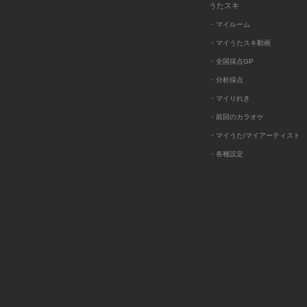
うたスキ
・マイルーム
・マイうたスキ動画
・全国採点GP
・分析採点
・マイりれき
・前回のカラオケ
・マイうた/マイアーティスト
・各種設定