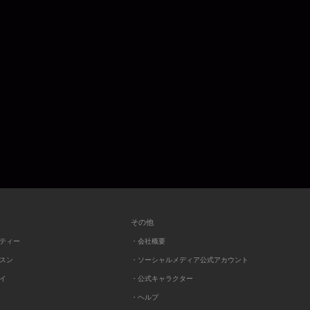
その他
ーティー
・会社概要
ッスン
・ソーシャルメディア公式アカウント
レイ
・公式キャラクター
・ヘルプ