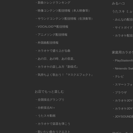
・新曲トレンドランキング
みるハコ
・映像コンテンツ配信情報（本人映像等）
うたスキ ミ
・サウンドコンテンツ配信情報（生演奏等）
・みんなの配信
・VOCALOID™配信情報
・サイトガイド
・アニメソング配信情報
・カラオケ配信
・外国曲配信情報
・カラオケで盛り上がる曲
家庭用カラオ
・あの日、あの時、あの音楽。
・PlayStation®
・カラオケの楽しみ方『新様式』
・Nintendo Sw
・気持ちよく歌おう！『マスクエフェクト』
・テレビ
・スマートフォ
お店でもっと楽しむ
・ブラウザ
・全国採点グランプリ
・カラオケJOYSO
・分析採点AI＋
・カラオケJOYSO
・うたスキ動画
・JOYSOUN
・カラオケで楽器を弾こう
・歌いたい曲をリクエスト