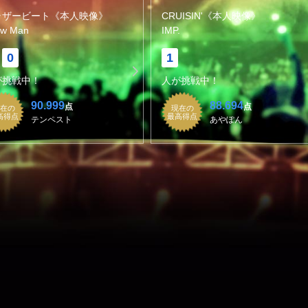
ラザービート《本人映像》
CRUISIN'《本人映像》
ow Man
IMP.
0
1
が挑戦中！
人が挑戦中！
90.999
88.694
点
点
在の
現在の
高得点
最高得点
テンペスト
あやぽん