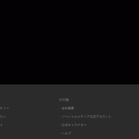
その他
ーティー
・会社概要
ッスン
・ソーシャルメディア公式アカウント
レイ
・公式キャラクター
・ヘルプ