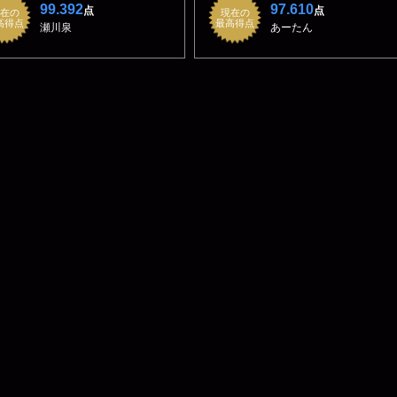
99.392
97.610
点
点
在の
現在の
高得点
最高得点
瀬川泉
あーたん