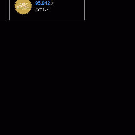
95.942
点
現在の
最高得点
ねずしろ