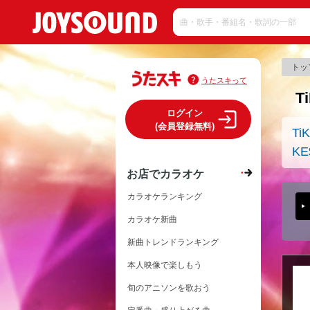
トッ
うたスキって
T
ログイン
(会員登録無料)
Ti
KE
お店でカラオケ
カラオケランキング
カラオケ新曲
新曲トレンドランキング
本人映像で楽しもう
旬のアニソンを歌おう