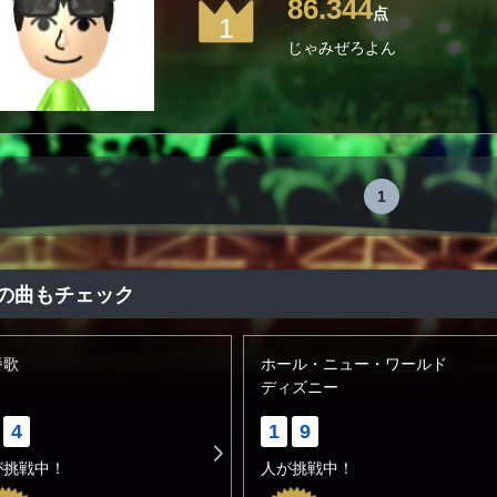
86.344
点
1
じゃみぜろよん
1
の曲もチェック
餐歌
ホール・ニュー・ワールド
.
ディズニー
4
1
9
が挑戦中！
人が挑戦中！