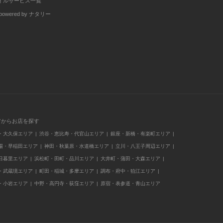
イルサービス一覧
wered by ナタリー
アからお店を探す
・大久保エリア
渋谷・恵比寿・代官山エリア
銀座・新橋・有楽町エリア
場・早稲田エリア
神田・秋葉原・水道橋エリア
立川・八王子周辺エリア
日暮里エリア
浜松町・田町・品川エリア
大井町・蒲田・大森エリア
・武蔵境エリア
町田・稲城・多摩エリア
調布・府中・狛江エリア
・小岩エリア
中野・高円寺・荻窪エリア
原宿・表参道・青山エリア