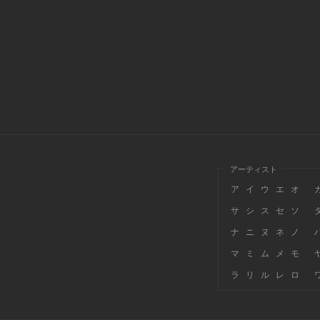
アーティスト
ア
イ
ウ
エ
オ
サ
シ
ス
セ
ソ
ナ
ニ
ヌ
ネ
ノ
マ
ミ
ム
メ
モ
ラ
リ
ル
レ
ロ