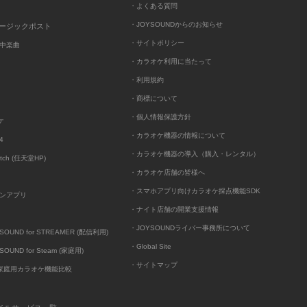
・よくある質問
・JOYSOUNDからのお知らせ
ュージックポスト
・サイトポリシー
中楽曲
・カラオケ利用に当たって
・利用規約
・商標について
・個人情報保護方針
ケ
・カラオケ機器の情報について
4
・カラオケ機器の導入（購入・レンタル）
itch (任天堂HP)
・カラオケ店舗の皆様へ
・スマホアプリ向けカラオケ採点機能SDK
ンアプリ
・ナイト店舗の開業支援情報
・JOYSOUNDライバー事務所について
UND for STREAMER (配信利用)
・Global Site
UND for Steam (家庭用)
・サイトマップ
D家庭用カラオケ機能比較