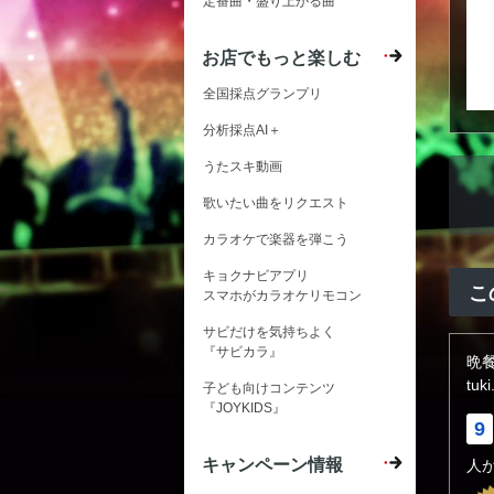
定番曲・盛り上がる曲
お店でもっと楽しむ
全国採点グランプリ
分析採点AI＋
うたスキ動画
歌いたい曲をリクエスト
カラオケで楽器を弾こう
キョクナビアプリ
こ
スマホがカラオケリモコン
サビだけを気持ちよく
『サビカラ』
晩
tuki
子ども向けコンテンツ
『JOYKIDS』
9
キャンペーン情報
人