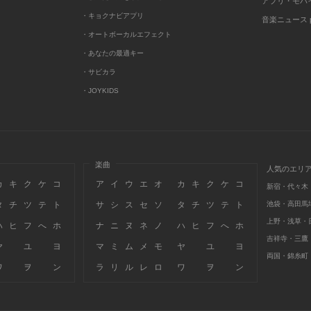
アプリ・モバ
・キョクナビアプリ
音楽ニュース po
・オートボーカルエフェクト
・あなたの最適キー
・サビカラ
・JOYKIDS
楽曲
人気のエリ
カ
キ
ク
ケ
コ
ア
イ
ウ
エ
オ
カ
キ
ク
ケ
コ
新宿・代々木
タ
チ
ツ
テ
ト
サ
シ
ス
セ
ソ
タ
チ
ツ
テ
ト
池袋・高田馬
上野・浅草・
ハ
ヒ
フ
へ
ホ
ナ
ニ
ヌ
ネ
ノ
ハ
ヒ
フ
へ
ホ
吉祥寺・三鷹
ヤ
ユ
ヨ
マ
ミ
ム
メ
モ
ヤ
ユ
ヨ
両国・錦糸町
ワ
ヲ
ン
ラ
リ
ル
レ
ロ
ワ
ヲ
ン