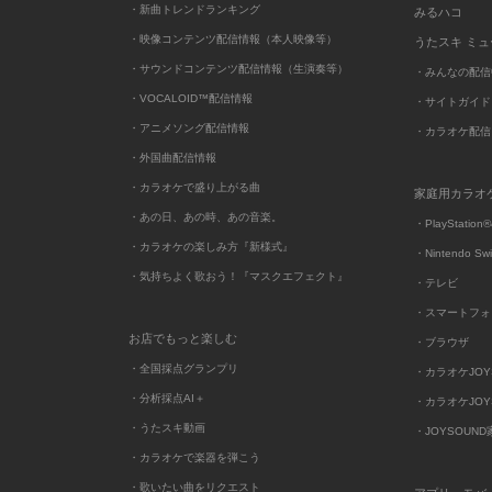
・新曲トレンドランキング
みるハコ
・映像コンテンツ配信情報（本人映像等）
うたスキ ミ
・サウンドコンテンツ配信情報（生演奏等）
・みんなの配信
・VOCALOID™配信情報
・サイトガイド
・アニメソング配信情報
・カラオケ配信
・外国曲配信情報
・カラオケで盛り上がる曲
家庭用カラオ
・あの日、あの時、あの音楽。
・PlayStation®
・カラオケの楽しみ方『新様式』
・Nintendo Sw
・気持ちよく歌おう！『マスクエフェクト』
・テレビ
・スマートフォ
お店でもっと楽しむ
・ブラウザ
・全国採点グランプリ
・カラオケJOYSO
・分析採点AI＋
・カラオケJOYSO
・うたスキ動画
・JOYSOUN
・カラオケで楽器を弾こう
・歌いたい曲をリクエスト