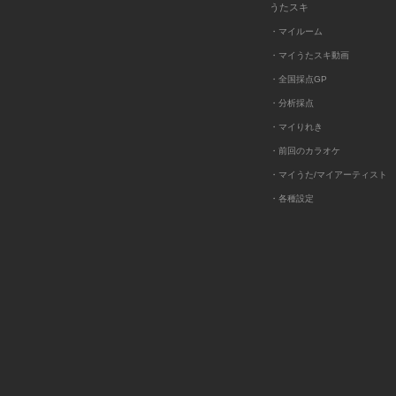
うたスキ
・マイルーム
・マイうたスキ動画
・全国採点GP
・分析採点
・マイりれき
・前回のカラオケ
・マイうた/マイアーティスト
・各種設定