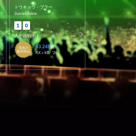
トウキョウ・ブラー
Juice=Juice
1
0
人が挑戦中！
93.249
点
現在の
最高得点
RX＝93。’26