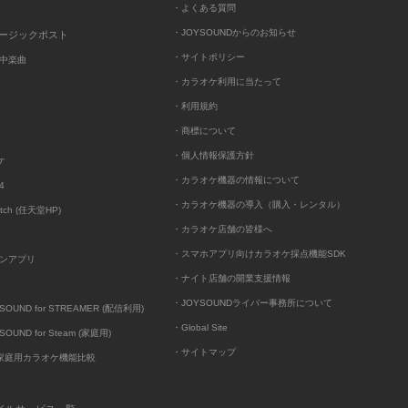
・よくある質問
・JOYSOUNDからのお知らせ
ュージックポスト
・サイトポリシー
中楽曲
・カラオケ利用に当たって
・利用規約
・商標について
・個人情報保護方針
ケ
・カラオケ機器の情報について
4
・カラオケ機器の導入（購入・レンタル）
itch (任天堂HP)
・カラオケ店舗の皆様へ
・スマホアプリ向けカラオケ採点機能SDK
ンアプリ
・ナイト店舗の開業支援情報
・JOYSOUNDライバー事務所について
UND for STREAMER (配信利用)
・Global Site
UND for Steam (家庭用)
・サイトマップ
D家庭用カラオケ機能比較