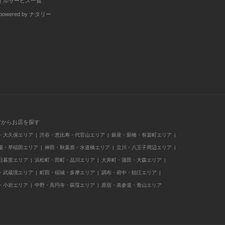
イルサービス一覧
wered by ナタリー
アからお店を探す
・大久保エリア
渋谷・恵比寿・代官山エリア
銀座・新橋・有楽町エリア
場・早稲田エリア
神田・秋葉原・水道橋エリア
立川・八王子周辺エリア
日暮里エリア
浜松町・田町・品川エリア
大井町・蒲田・大森エリア
・武蔵境エリア
町田・稲城・多摩エリア
調布・府中・狛江エリア
・小岩エリア
中野・高円寺・荻窪エリア
原宿・表参道・青山エリア