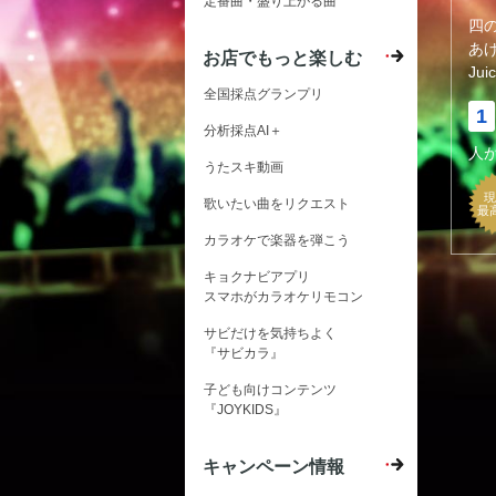
定番曲・盛り上がる曲
四
あ
お店でもっと楽しむ
Jui
全国採点グランプリ
1
分析採点AI＋
人
うたスキ動画
現
歌いたい曲をリクエスト
最
カラオケで楽器を弾こう
キョクナビアプリ
スマホがカラオケリモコン
サビだけを気持ちよく
『サビカラ』
子ども向けコンテンツ
『JOYKIDS』
キャンペーン情報