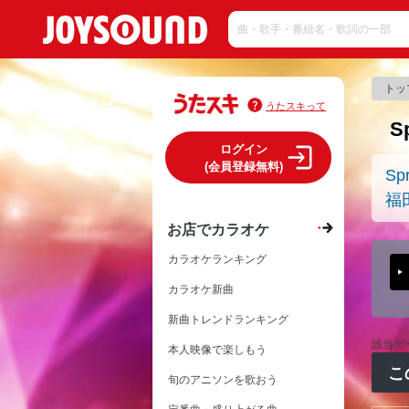
トッ
うたスキって
S
ログイン
(会員登録無料)
Spr
福
お店でカラオケ
カラオケランキング
カラオケ新曲
新曲トレンドランキング
該当デ
本人映像で楽しもう
こ
旬のアニソンを歌おう