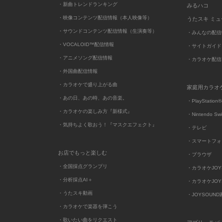
・新曲トレンドランキング
みるハコ
・映像コンテンツ配信情報（本人映像等）
うたスキ ミ
・サウンドコンテンツ配信情報（生演奏等）
・みんなの配信
・VOCALOID™配信情報
・サイトガイド
・アニメソング配信情報
・カラオケ配信
・外国曲配信情報
・カラオケで盛り上がる曲
家庭用カラオ
・あの日、あの時、あの音楽。
・PlayStation®
・カラオケの楽しみ方『新様式』
・Nintendo Sw
・気持ちよく歌おう！『マスクエフェクト』
・テレビ
・スマートフォ
お店でもっと楽しむ
・ブラウザ
・全国採点グランプリ
・カラオケJOYSO
・分析採点AI＋
・カラオケJOYSO
・うたスキ動画
・JOYSOUN
・カラオケで楽器を弾こう
・歌いたい曲をリクエスト