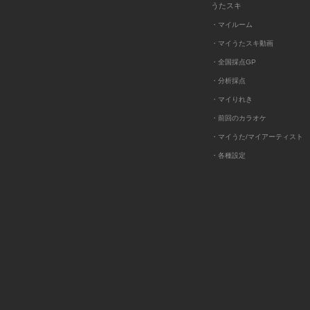
うたスキ
・マイルーム
・マイうたスキ動画
・全国採点GP
・分析採点
・マイりれき
・前回のカラオケ
・マイうた/マイアーティスト
・各種設定