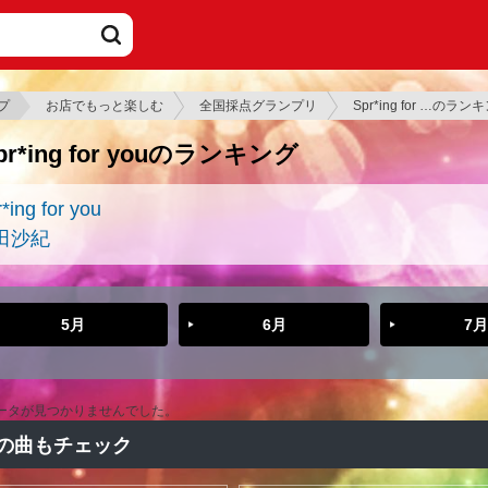
プ
お店でもっと楽しむ
全国採点グランプリ
Spr*ing for …のラン
pr*ing for youのランキング
*ing for you
田沙紀
5月
6月
7月
ータが見つかりませんでした。
の曲もチェック