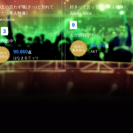
の五の言わず颯(さっ)と別れて
好きって言ってよ《本人映像》
げた《本人映像》
Juice=Juice
ce=Juice
9
3
人が挑戦中！
が挑戦中！
90.076
点
現在の
最高得点
90.860
AKT
点
在の
高得点
はなまるてっつ