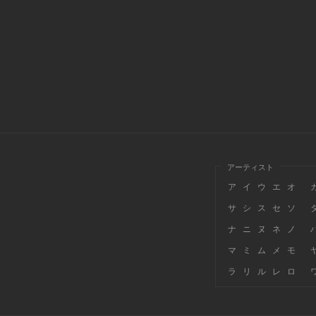
アーティスト
ア
イ
ウ
エ
オ
サ
シ
ス
セ
ソ
ナ
ニ
ヌ
ネ
ノ
マ
ミ
ム
メ
モ
ラ
リ
ル
レ
ロ