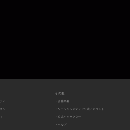
その他
ーティー
・会社概要
ッスン
・ソーシャルメディア公式アカウント
レイ
・公式キャラクター
・ヘルプ