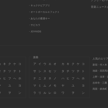
アプリ・モバ
・キョクナビアプリ
音楽ニュース po
・オートボーカルエフェクト
・あなたの最適キー
・サビカラ
・JOYKIDS
楽曲
人気のエリ
カ
キ
ク
ケ
コ
ア
イ
ウ
エ
オ
カ
キ
ク
ケ
コ
新宿・代々木
タ
チ
ツ
テ
ト
サ
シ
ス
セ
ソ
タ
チ
ツ
テ
ト
池袋・高田馬
上野・浅草・
ハ
ヒ
フ
へ
ホ
ナ
ニ
ヌ
ネ
ノ
ハ
ヒ
フ
へ
ホ
吉祥寺・三鷹
ヤ
ユ
ヨ
マ
ミ
ム
メ
モ
ヤ
ユ
ヨ
両国・錦糸町
ワ
ヲ
ン
ラ
リ
ル
レ
ロ
ワ
ヲ
ン