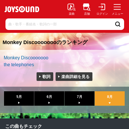
楽曲
店舗
ログイン
メニュー
Monkey Discoooooooのランキング
Monkey Discooooooo
the telephones
歌詞
楽曲詳細を見る
5月
6月
7月
8月
該当データが見つかりませんでした。
この曲もチェック