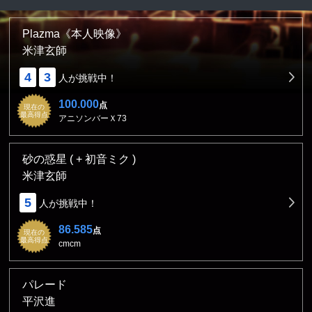
Plazma《本人映像》
米津玄師
4
3
人が挑戦中！
100.000
点
現在の
最高得点
アニソンバーＸ73
砂の惑星 ( + 初音ミク )
米津玄師
5
人が挑戦中！
86.585
点
現在の
最高得点
cmcm
パレード
平沢進