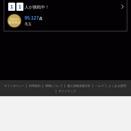
1
1
人が挑戦中！
95.127
点
現在の
最高得点
毛玉
サイトポリシー
利用規約
商標について
個人情報保護方針
ヘルプ
よくある質問
サイトマップ
当サイトのすべての文章や画像などの無断転載・引用を禁じま
す。
Copyright XING INC.All Rights Reserved.