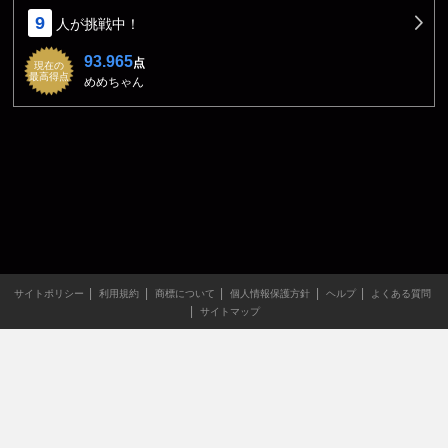
9
人が挑戦中！
93.965
点
現在の
最高得点
めめちゃん
サイトポリシー
利用規約
商標について
個人情報保護方針
ヘルプ
よくある質問
サイトマップ
当サイトのすべての文章や画像などの無断転載・引用を禁じま
す。
Copyright XING INC.All Rights Reserved.