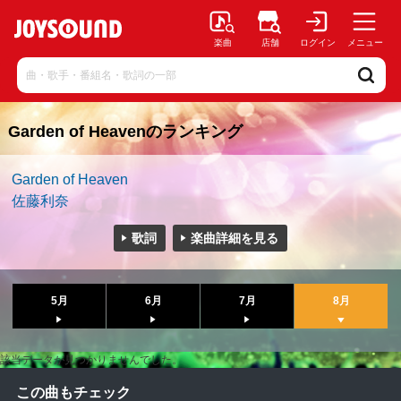
楽曲
店舗
ログイン
メニュー
Garden of Heavenのランキング
Garden of Heaven
佐藤利奈
歌詞
楽曲詳細を見る
5月
6月
7月
8月
該当データが見つかりませんでした。
この曲もチェック