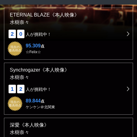
ETERNAL BLAZE《本人映像》
水樹奈々
2
0
人が挑戦中！
95.309
点
現在の
最高得点
☆Felix☆
Synchrogazer《本人映像》
水樹奈々
1
2
人が挑戦中！
89.844
点
現在の
最高得点
ケンケン＠北関東
深愛《本人映像》
水樹奈々