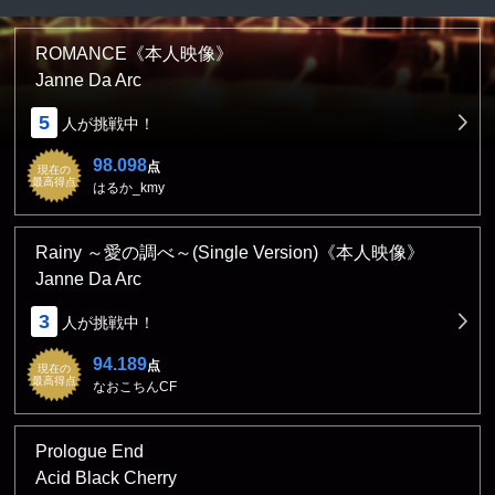
ROMANCE《本人映像》
Janne Da Arc
5
人が挑戦中！
98.098
点
現在の
最高得点
はるか_kmy
Rainy ～愛の調べ～(Single Version)《本人映像》
Janne Da Arc
3
人が挑戦中！
94.189
点
現在の
最高得点
なおこちんCF
Prologue End
Acid Black Cherry