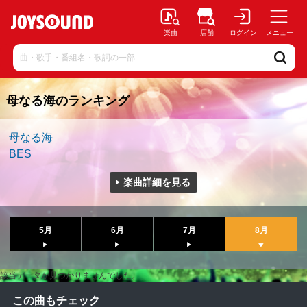
楽曲
店舗
ログイン
メニュー
母なる海のランキング
母なる海
BES
楽曲詳細を見る
5月
6月
7月
8月
該当データが見つかりませんでした。
この曲もチェック