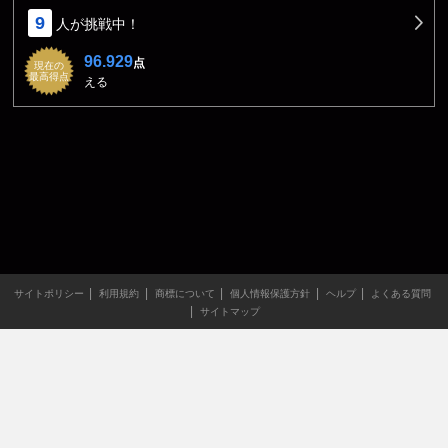
9
人が挑戦中！
96.929
点
現在の
最高得点
える
サイトポリシー
利用規約
商標について
個人情報保護方針
ヘルプ
よくある質問
サイトマップ
当サイトのすべての文章や画像などの無断転載・引用を禁じま
す。
Copyright XING INC.All Rights Reserved.