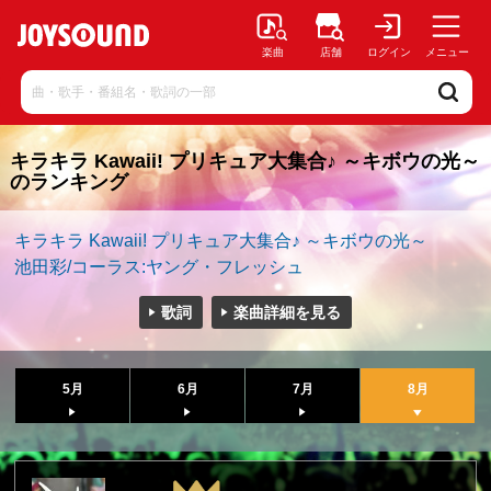
楽曲
店舗
ログイン
メニュー
キラキラ Kawaii! プリキュア大集合♪ ～キボウの光～
のランキング
キラキラ Kawaii! プリキュア大集合♪ ～キボウの光～
池田彩/コーラス:ヤング・フレッシュ
歌詞
楽曲詳細を見る
5月
6月
7月
8月