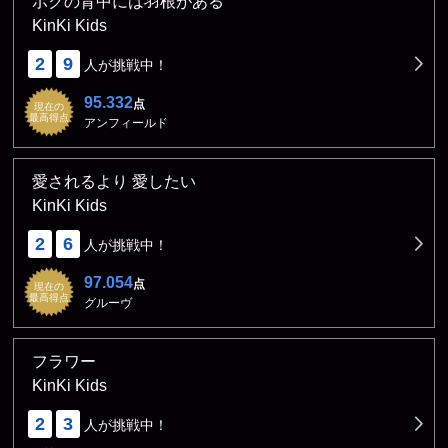
ボクの背中には羽根がある
KinKi Kids
2
9
人が挑戦中！
95.332
点
現在の
最高得点
アンフィールド
愛されるより 愛したい
KinKi Kids
2
6
人が挑戦中！
97.054
点
現在の
最高得点
グルーヴ
フラワー
KinKi Kids
2
3
人が挑戦中！