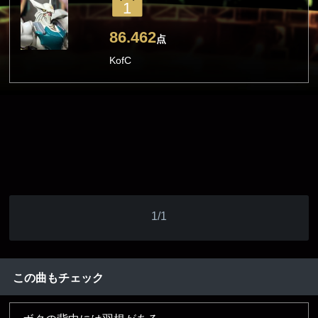
1
86.462
点
KofC
1/1
この曲もチェック