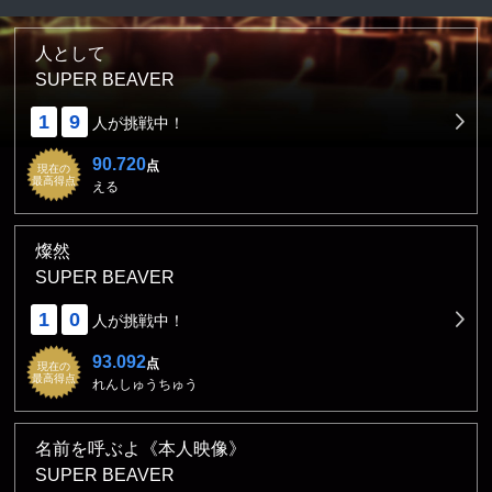
人として
SUPER BEAVER
1
9
人が挑戦中！
90.720
点
現在の
最高得点
える
燦然
SUPER BEAVER
1
0
人が挑戦中！
93.092
点
現在の
最高得点
れんしゅうちゅう
名前を呼ぶよ《本人映像》
SUPER BEAVER