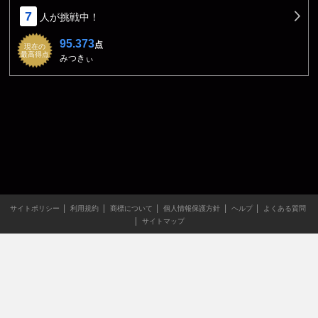
7
人が挑戦中！
95.373
点
現在の
最高得点
みつきぃ
サイトポリシー
利用規約
商標について
個人情報保護方針
ヘルプ
よくある質問
サイトマップ
当サイトのすべての文章や画像などの無断転載・引用を禁じま
す。
Copyright XING INC.All Rights Reserved.