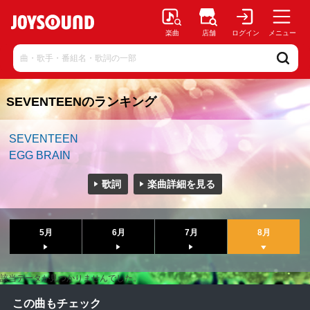
楽曲
店舗
ログイン
メニュー
SEVENTEENのランキング
SEVENTEEN
EGG BRAIN
歌詞
楽曲詳細を見る
5月
6月
7月
8月
該当データが見つかりませんでした。
この曲もチェック