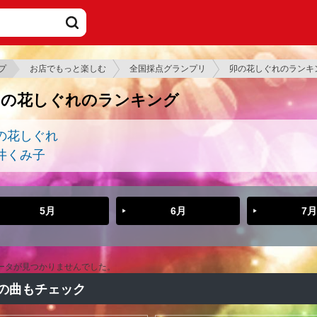
プ
お店でもっと楽しむ
全国採点グランプリ
卯の花しぐれのランキ
卯の花しぐれのランキング
の花しぐれ
井くみ子
5月
6月
7月
ータが見つかりませんでした。
の曲もチェック