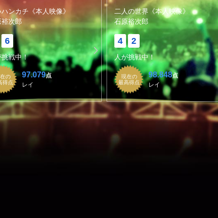
いハンカチ《本人映像》
二人の世界《本人映像》
原裕次郎
石原裕次郎
6
4
2
が挑戦中！
人が挑戦中！
97.079
98.848
点
点
在の
現在の
高得点
最高得点
レイ
レイ