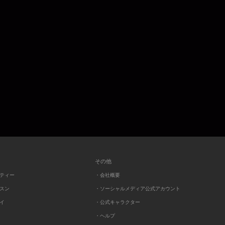
その他
ーティー
・会社概要
ッスン
・ソーシャルメディア公式アカウント
レイ
・公式キャラクター
・ヘルプ