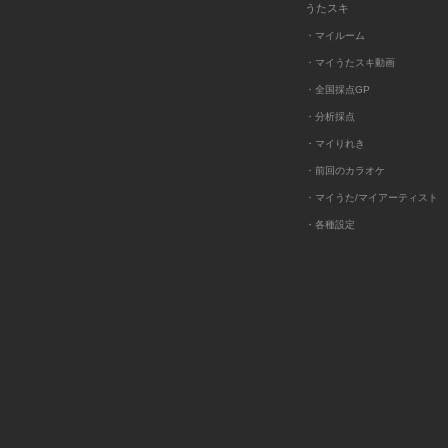
うたスキ
・マイルーム
・マイうたスキ動画
・全国採点GP
・分析採点
・マイりれき
・前回のカラオケ
・マイうた/マイアーティスト
・各種設定