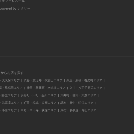
イルサービス一覧
wered by ナタリー
アからお店を探す
・大久保エリア
渋谷・恵比寿・代官山エリア
銀座・新橋・有楽町エリア
場・早稲田エリア
神田・秋葉原・水道橋エリア
立川・八王子周辺エリア
日暮里エリア
浜松町・田町・品川エリア
大井町・蒲田・大森エリア
・武蔵境エリア
町田・稲城・多摩エリア
調布・府中・狛江エリア
・小岩エリア
中野・高円寺・荻窪エリア
原宿・表参道・青山エリア