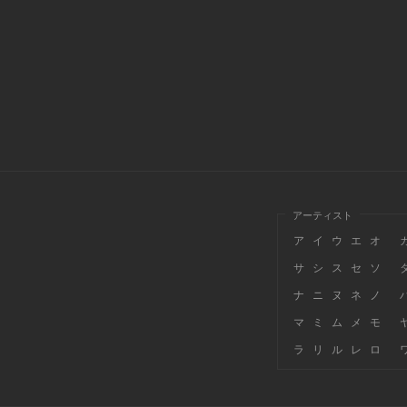
アーティスト
ア
イ
ウ
エ
オ
サ
シ
ス
セ
ソ
ナ
ニ
ヌ
ネ
ノ
マ
ミ
ム
メ
モ
ラ
リ
ル
レ
ロ