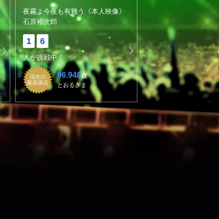
夜霧よ今夜も有難う《本人映像》
石原裕次郎
1
6
人が挑戦中！
96.948
点
現在の
最高得点
とおるさま