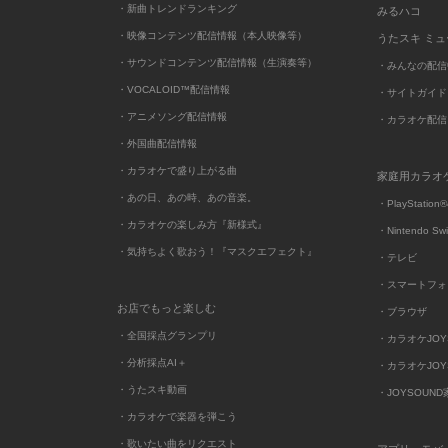
・新曲トレンドランキング
みるハコ
・映像コンテンツ配信情報（本人映像等）
うたスキ ミ
・サウンドコンテンツ配信情報（生演奏等）
・みんなの配信
・VOCALOID™配信情報
・サイトガイド
・アニメソング配信情報
・カラオケ配信
・外国曲配信情報
・カラオケで盛り上がる曲
家庭用カラオ
・あの日、あの時、あの音楽。
・PlayStation®
・カラオケの楽しみ方『新様式』
・Nintendo Sw
・気持ちよく歌おう！『マスクエフェクト』
・テレビ
・スマートフォ
お店でもっと楽しむ
・ブラウザ
・全国採点グランプリ
・カラオケJOYSO
・分析採点AI＋
・カラオケJOYSO
・うたスキ動画
・JOYSOUN
・カラオケで楽器を弾こう
・歌いたい曲をリクエスト