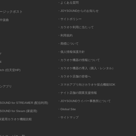
・よくある質問
・JOYSOUNDからのお知らせ
ュージックポスト
・サイトポリシー
中楽曲
・カラオケ利用に当たって
・利用規約
・商標について
・個人情報保護方針
ケ
・カラオケ機器の情報について
4
・カラオケ機器の導入（購入・レンタル）
itch (任天堂HP)
・カラオケ店舗の皆様へ
・スマホアプリ向けカラオケ採点機能SDK
ンアプリ
・ナイト店舗の開業支援情報
・JOYSOUNDライバー事務所について
UND for STREAMER (配信利用)
・Global Site
UND for Steam (家庭用)
・サイトマップ
D家庭用カラオケ機能比較