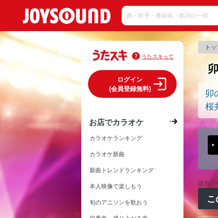
トッ
うたスキって
ログイン
(会員登録無料)
卯
桜
お店でカラオケ
カラオケランキング
カラオケ新曲
新曲トレンドランキング
該当デ
本人映像で楽しもう
こ
旬のアニソンを歌おう