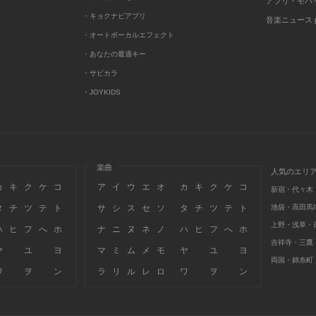
アプリ・モバ
・キョクナビアプリ
音楽ニュース po
・オートボーカルエフェクト
・あなたの最適キー
・サビカラ
・JOYKIDS
楽曲
人気のエリ
カ
キ
ク
ケ
コ
ア
イ
ウ
エ
オ
カ
キ
ク
ケ
コ
新宿・代々木
タ
チ
ツ
テ
ト
サ
シ
ス
セ
ソ
タ
チ
ツ
テ
ト
池袋・高田馬
上野・浅草・
ハ
ヒ
フ
へ
ホ
ナ
ニ
ヌ
ネ
ノ
ハ
ヒ
フ
へ
ホ
吉祥寺・三鷹
ヤ
ユ
ヨ
マ
ミ
ム
メ
モ
ヤ
ユ
ヨ
両国・錦糸町
ワ
ヲ
ン
ラ
リ
ル
レ
ロ
ワ
ヲ
ン