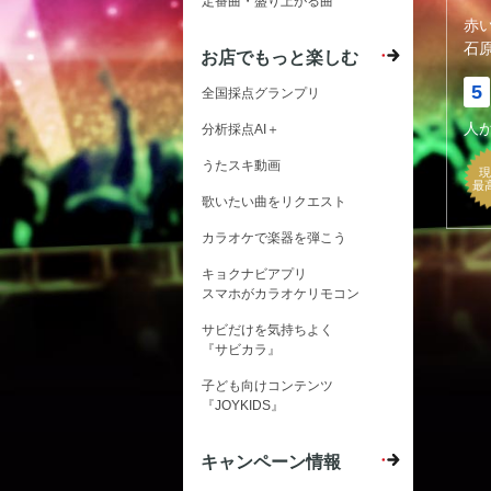
定番曲・盛り上がる曲
赤
石
お店でもっと楽しむ
5
全国採点グランプリ
人
分析採点AI＋
うたスキ動画
現
最
歌いたい曲をリクエスト
カラオケで楽器を弾こう
キョクナビアプリ
スマホがカラオケリモコン
サビだけを気持ちよく
『サビカラ』
子ども向けコンテンツ
『JOYKIDS』
キャンペーン情報