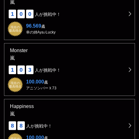
嵐
1
0
0
人が挑戦中！
96.569
点
現在の
最高得点
幸の姉Aya♪Lucky
Monster
嵐
1
0
3
人が挑戦中！
100.000
点
現在の
最高得点
アニソンバーＸ73
Happiness
嵐
8
8
人が挑戦中！
100.000
点
現在の