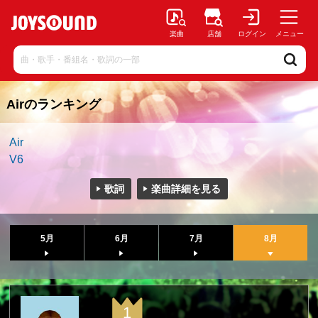
楽曲
店舗
ログイン
メニュー
Airのランキング
Air
V6
歌詞
楽曲詳細を見る
5月
6月
7月
8月
1