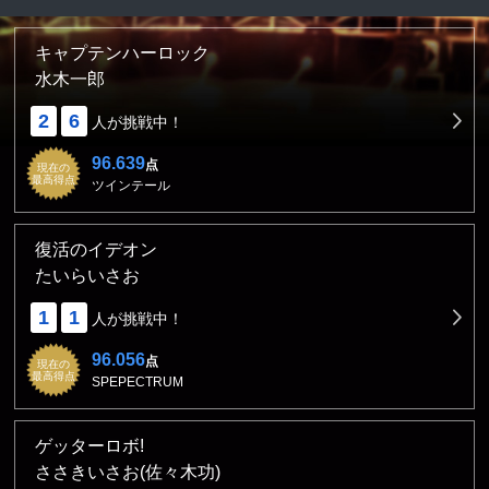
キャプテンハーロック
水木一郎
2
6
人が挑戦中！
96.639
点
現在の
最高得点
ツインテール
復活のイデオン
たいらいさお
1
1
人が挑戦中！
96.056
点
現在の
最高得点
SPEPECTRUM
ゲッターロボ!
ささきいさお(佐々木功)