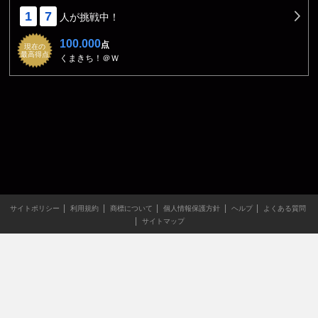
1
7
人が挑戦中！
100.000
点
現在の
最高得点
くまきち！＠Ｗ
サイトポリシー
利用規約
商標について
個人情報保護方針
ヘルプ
よくある質問
サイトマップ
当サイトのすべての文章や画像などの無断転載・引用を禁じま
す。
Copyright XING INC.All Rights Reserved.