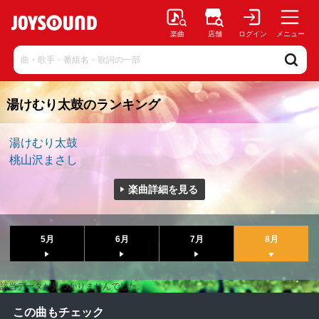
楽曲
店舗
ログイン
メニュー
湯けむり太鼓のランキング
湯けむり太鼓
桃山沢まさし
楽曲詳細を見る
5月
6月
7月
8月
該当データが見つかりませんでした。
この曲もチェック