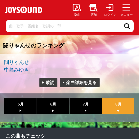
楽曲
店舗
ログイン
メニュー
闘りゃんせのランキング
闘りゃんせ
中島みゆき
歌詞
楽曲詳細を見る
5月
6月
7月
8月
該当データが見つかりませんでした。
この曲もチェック