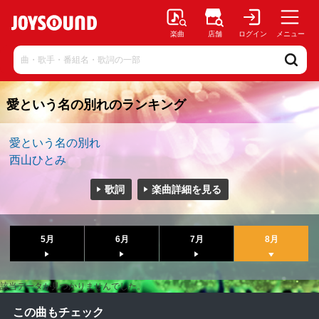
楽曲
店舗
ログイン
メニュー
愛という名の別れのランキング
愛という名の別れ
西山ひとみ
歌詞
楽曲詳細を見る
5月
6月
7月
8月
該当データが見つかりませんでした。
この曲もチェック