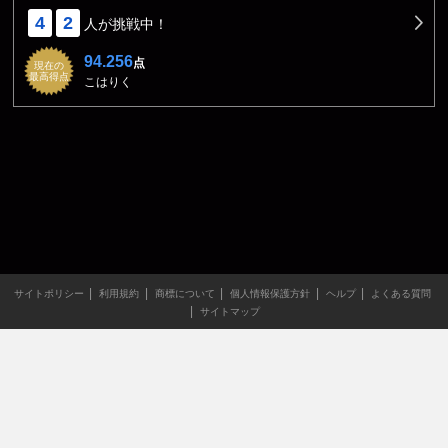
4
2
人が挑戦中！
94.256
点
現在の
最高得点
こはりく
サイトポリシー
利用規約
商標について
個人情報保護方針
ヘルプ
よくある質問
サイトマップ
当サイトのすべての文章や画像などの無断転載・引用を禁じま
す。
Copyright XING INC.All Rights Reserved.