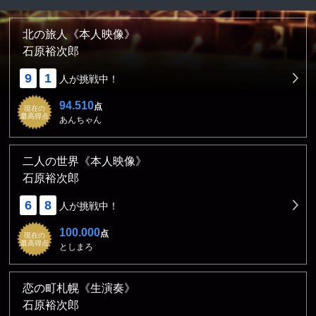
北の旅人《本人映像》
石原裕次郎
9
1
人が挑戦中！
94.510
点
現在の
最高得点
あんちゃん
二人の世界《本人映像》
石原裕次郎
6
8
人が挑戦中！
100.000
点
現在の
最高得点
としまろ
恋の町札幌《生演奏》
石原裕次郎