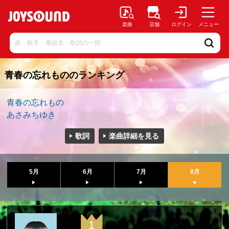
楽曲
店舗
ログイン
メニュー
青春の忘れもののランキング
青春の忘れもの
あさみちゆき
歌詞
楽曲詳細を見る
5月
6月
7月
8月
1