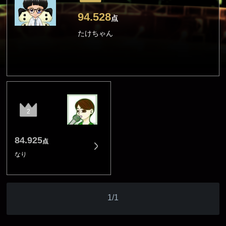
94.528
点
たけちゃん
2
84.925
点
なり
1/1