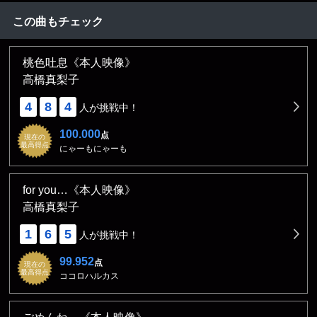
この曲もチェック
桃色吐息《本人映像》
高橋真梨子
4
8
4
人が挑戦中！
100.000
点
現在の
最高得点
にゃーもにゃーも
for you…《本人映像》
高橋真梨子
1
6
5
人が挑戦中！
99.952
点
現在の
最高得点
ココロハルカス