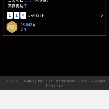
ごめんね…《本人映像》
高橋真梨子
1
1
4
人が挑戦中！
98.548
点
現在の
最高得点
涼月
サイトポリシー
利用規約
商標について
個人情報保護方針
ヘルプ
よくある質問
サイトマップ
当サイトのすべての文章や画像などの無断転載・引用を禁じま
す。
Copyright XING INC.All Rights Reserved.