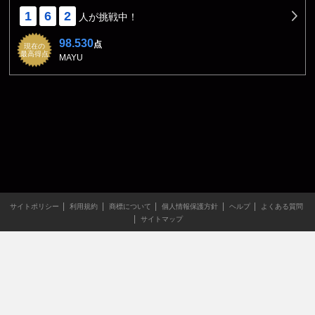
1
6
2
人が挑戦中！
98.530
点
現在の
最高得点
MAYU
サイトポリシー
利用規約
商標について
個人情報保護方針
ヘルプ
よくある質問
サイトマップ
当サイトのすべての文章や画像などの無断転載・引用を禁じま
す。
Copyright XING INC.All Rights Reserved.