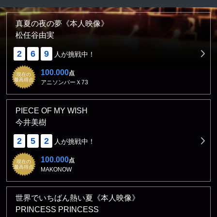
真夏の夜の夢《本人映像》
松任谷由実
2
6
9
人が挑戦中！
100.000
点
現在の
最高得点
アニソンバーＸ73
PIECE OF MY WISH
今井美樹
2
5
2
人が挑戦中！
100.000
点
現在の
最高得点
MAKONOW
世界でいちばん熱い夏《本人映像》
PRINCESS PRINCESS