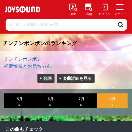
楽曲
店舗
ログイン
メニュー
チンチンポンポンのランキング
チンチンポンポン
柄沢怜奈とお兄ちゃん
歌詞
楽曲詳細を見る
5月
6月
7月
8月
該当データが見つかりませんでした。
この曲もチェック