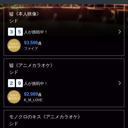
嘘《本人映像》
シド
3
5
人が挑戦中！
93.596
点
現在の
最高得点
ファイブ
嘘《アニメカラオケ》
シド
2
9
人が挑戦中！
92.989
点
現在の
最高得点
K_M_LOVE
モノクロのキス《アニメカラオケ》
シド