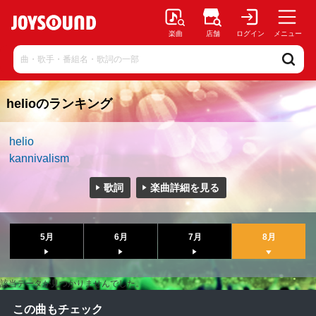
楽曲
店舗
ログイン
メニュー
helioのランキング
helio
kannivalism
歌詞
楽曲詳細を見る
5月
6月
7月
8月
該当データが見つかりませんでした。
この曲もチェック