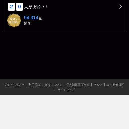
2
0
人が挑戦中！
94.314
点
現在の
最高得点
彩生
サイトポリシー
利用規約
商標について
個人情報保護方針
ヘルプ
よくある質問
サイトマップ
当サイトのすべての文章や画像などの無断転載・引用を禁じま
す。
Copyright XING INC.All Rights Reserved.