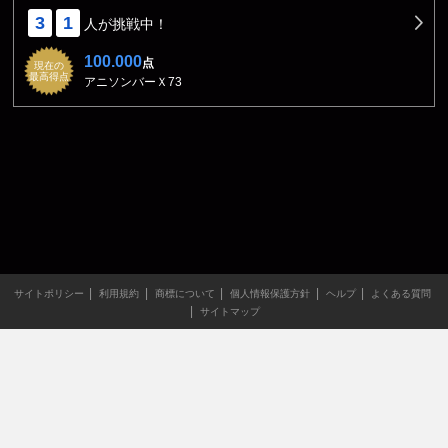
3
1
人が挑戦中！
100.000
点
現在の
最高得点
アニソンバーＸ73
サイトポリシー
利用規約
商標について
個人情報保護方針
ヘルプ
よくある質問
サイトマップ
当サイトのすべての文章や画像などの無断転載・引用を禁じま
す。
Copyright XING INC.All Rights Reserved.