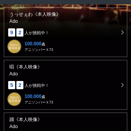
うっせぇわ《本人映像》
Ado
9
2
人が挑戦中！
100.000
点
現在の
最高得点
アニソンバーＸ73
唱《本人映像》
Ado
5
2
人が挑戦中！
100.000
点
現在の
最高得点
アニソンバーＸ73
踊《本人映像》
Ado