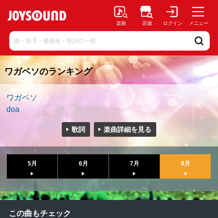
楽曲
店舗
ログイン
メニュー
ワガベソのランキング
ワガベソ
doa
歌詞
楽曲詳細を見る
5月
6月
7月
8月
該当データが見つかりませんでした。
この曲もチェック