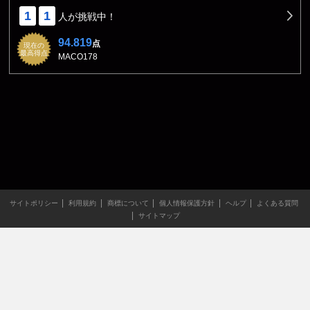
1
1
人が挑戦中！
94.819
点
現在の
最高得点
MACO178
サイトポリシー
利用規約
商標について
個人情報保護方針
ヘルプ
よくある質問
サイトマップ
当サイトのすべての文章や画像などの無断転載・引用を禁じま
す。
Copyright XING INC.All Rights Reserved.