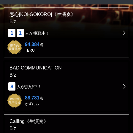
恋心[KOI-GOKORO]《生演奏》
B'z
1
1
人が挑戦中！
94.384
点
現在の
最高得点
TERU
BAD COMMUNICATION
B'z
8
人が挑戦中！
88.781
点
現在の
最高得点
かずにぃ
Calling《生演奏》
B'z