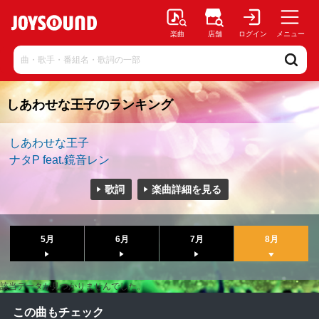
楽曲
店舗
ログイン
メニュー
しあわせな王子のランキング
しあわせな王子
ナタP feat.鏡音レン
歌詞
楽曲詳細を見る
5月
6月
7月
8月
該当データが見つかりませんでした。
この曲もチェック