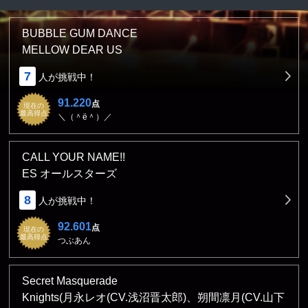
BUBBLE GUM DANCE
MELLOW DEAR US
7
人が挑戦中！
91.220
点
現在の
最高得点
＼（＾ё＾）／
CALL YOUR NAME!!
ES オールスターズ
8
人が挑戦中！
92.601
点
現在の
最高得点
つぶあん
Secret Masquerade
Knights(月永レオ(CV.浅沼晋太郎)、朔間凛月(CV.山下