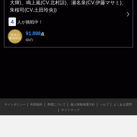
大輝)、鳴上嵐(CV.北村諒)、瀬名泉(CV.伊藤マサミ)、
朱桜司(CV.土田玲央))
4
人が挑戦中！
91.898
点
現在の
最高得点
ゆの
サイトポリシー
利用規約
商標について
個人情報保護方針
ヘルプ
よくある質問
サイトマップ
当サイトのすべての文章や画像などの無断転載・引用を禁じま
す。
Copyright XING INC.All Rights Reserved.