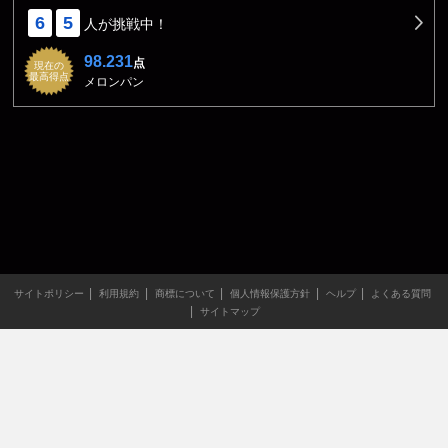
6
5
人が挑戦中！
98.231
点
現在の
最高得点
メロンパン
サイトポリシー
利用規約
商標について
個人情報保護方針
ヘルプ
よくある質問
サイトマップ
当サイトのすべての文章や画像などの無断転載・引用を禁じま
す。
Copyright XING INC.All Rights Reserved.