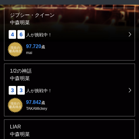
ジプシー・クイーン
中森明菜
4
6
人が挑戦中！
97.720
点
現在の
最高得点
mai
1/2の神話
中森明菜
3
3
人が挑戦中！
97.842
点
現在の
最高得点
TAKAMickey
LIAR
中森明菜