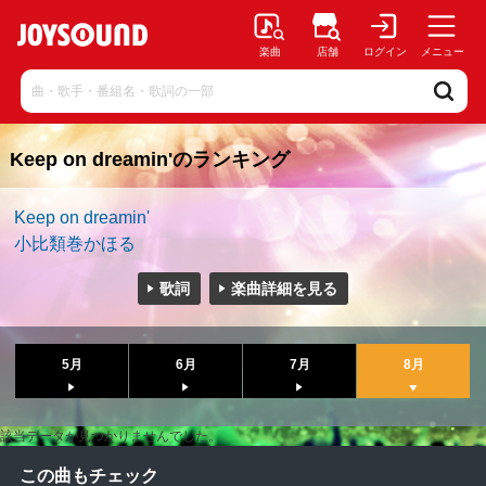
楽曲
店舗
ログイン
メニュー
Keep on dreamin'のランキング
Keep on dreamin'
小比類巻かほる
歌詞
楽曲詳細を見る
5月
6月
7月
8月
該当データが見つかりませんでした。
この曲もチェック