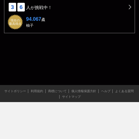
3
6
人が挑戦中！
94.067
点
現在の
最高得点
柚子
サイトポリシー
利用規約
商標について
個人情報保護方針
ヘルプ
よくある質問
サイトマップ
当サイトのすべての文章や画像などの無断転載・引用を禁じま
す。
Copyright XING INC.All Rights Reserved.