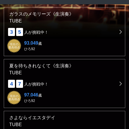
ガラスのメモリーズ《生演奏》
TUBE
3
5
人が挑戦中！
93.049
点
現在の
最高得点
ひろ92
夏を待ちきれなくて《生演奏》
TUBE
4
7
人が挑戦中！
97.046
点
現在の
最高得点
ひろ92
さよならイエスタデイ
TUBE