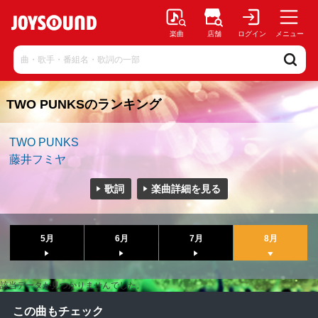
楽曲
店舗
ログイン
メニュー
TWO PUNKSのランキング
TWO PUNKS
藤井フミヤ
歌詞
楽曲詳細を見る
5月
6月
7月
8月
該当データが見つかりませんでした。
この曲もチェック