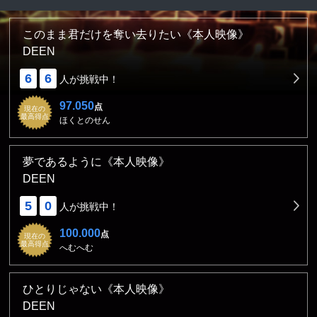
このまま君だけを奪い去りたい《本人映像》
DEEN
6
6
人が挑戦中！
97.050
点
現在の
最高得点
ほくとのせん
夢であるように《本人映像》
DEEN
5
0
人が挑戦中！
100.000
点
現在の
最高得点
へむへむ
ひとりじゃない《本人映像》
DEEN