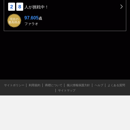
2
8
人が挑戦中！
97.605
点
現在の
最高得点
ファラオ
サイトポリシー
利用規約
商標について
個人情報保護方針
ヘルプ
よくある質問
サイトマップ
当サイトのすべての文章や画像などの無断転載・引用を禁じま
す。
Copyright XING INC.All Rights Reserved.