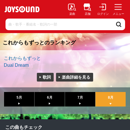
楽曲
店舗
ログイン
メニュー
これからもずっとのランキング
これからもずっと
Dual Dream
歌詞
楽曲詳細を見る
5月
6月
7月
8月
該当データが見つかりませんでした。
この曲もチェック