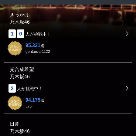
きっかけ
乃木坂46
1
0
人が挑戦中！
95.321
点
現在の
最高得点
gentaro☆1122
光合成希望
乃木坂46
2
人が挑戦中！
94.175
点
現在の
最高得点
カラ
日常
乃木坂46