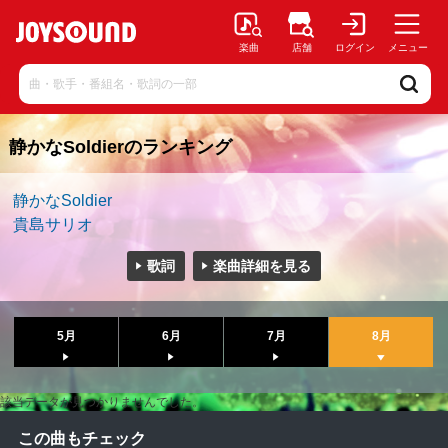
楽曲
店舗
ログイン
メニュー
静かなSoldierのランキング
静かなSoldier
貴島サリオ
歌詞
楽曲詳細を見る
5月
6月
7月
8月
該当データが見つかりませんでした。
この曲もチェック