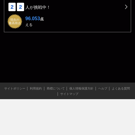
2
2
人が挑戦中！
96.053
点
現在の
最高得点
える
サイトポリシー
利用規約
商標について
個人情報保護方針
ヘルプ
よくある質問
サイトマップ
当サイトのすべての文章や画像などの無断転載・引用を禁じま
す。
Copyright XING INC.All Rights Reserved.