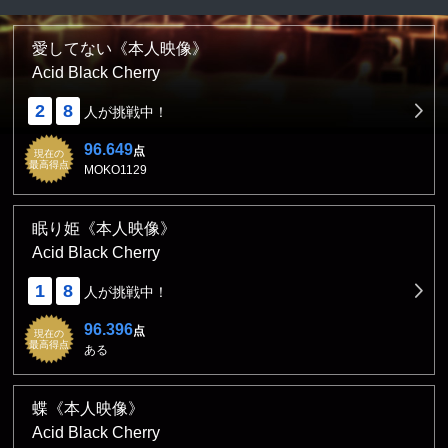
愛してない《本人映像》
Acid Black Cherry
2
8
人が挑戦中！
96.649
点
現在の
最高得点
MOKO1129
眠り姫《本人映像》
Acid Black Cherry
1
8
人が挑戦中！
96.396
点
現在の
最高得点
ある
蝶《本人映像》
Acid Black Cherry