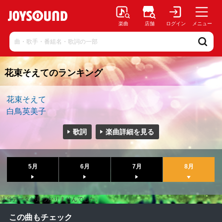
楽曲
店舗
ログイン
メニュー
花束そえてのランキング
花束そえて
白鳥英美子
歌詞
楽曲詳細を見る
5月
6月
7月
8月
該当データが見つかりませんでした。
この曲もチェック