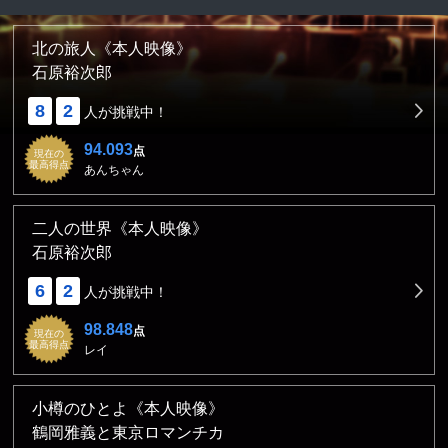
北の旅人《本人映像》
石原裕次郎
8
2
人が挑戦中！
94.093
点
現在の
最高得点
あんちゃん
二人の世界《本人映像》
石原裕次郎
6
2
人が挑戦中！
98.848
点
現在の
最高得点
レイ
小樽のひとよ《本人映像》
鶴岡雅義と東京ロマンチカ