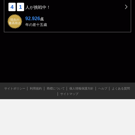
4
1
人が挑戦中！
92.926
点
現在の
最高得点
年の差十五歳
サイトポリシー
利用規約
商標について
個人情報保護方針
ヘルプ
よくある質問
サイトマップ
当サイトのすべての文章や画像などの無断転載・引用を禁じま
す。
Copyright XING INC.All Rights Reserved.