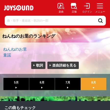
楽曲
店舗
ログイン
メニュー
ねんねのお里のランキング
ねんねのお里
童謡
歌詞
楽曲詳細を見る
5月
6月
7月
8月
該当データが見つかりませんでした。
この曲もチェック