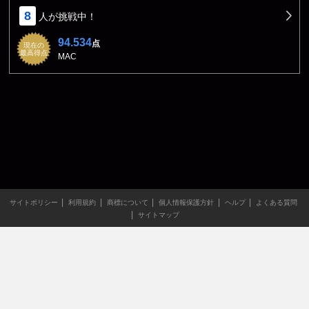
8
人が挑戦中！
94.534
点
現在の
最高得点
MAC
サイトポリシー
利用規約
商標について
個人情報保護方針
ヘルプ
よくある質問
サイトマップ
当サイトのすべての文章や画像などの無断転載・引用を禁じま
す。
Copyright XING INC.All Rights Reserved.