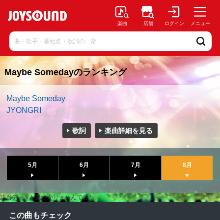
楽曲
店舗
ログイン
メニュー
Maybe Somedayのランキング
Maybe Someday
JYONGRI
歌詞
楽曲詳細を見る
5月
6月
7月
8月
該当データが見つかりませんでした。
この曲もチェック