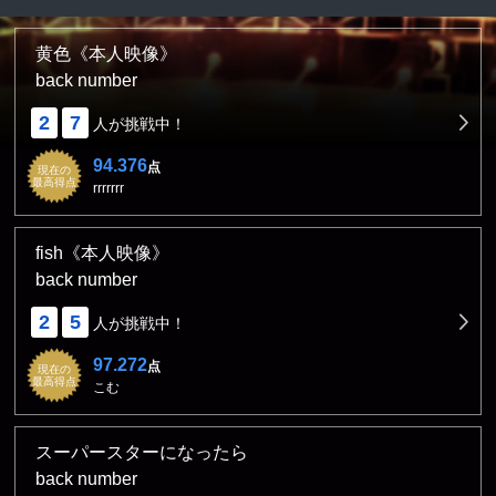
黄色《本人映像》
back number
2
7
人が挑戦中！
94.376
点
現在の
最高得点
rrrrrrr
fish《本人映像》
back number
2
5
人が挑戦中！
97.272
点
現在の
最高得点
こむ
スーパースターになったら
back number