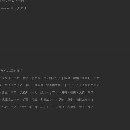
イルサービス一覧
wered by ナタリー
アからお店を探す
・大久保エリア
渋谷・恵比寿・代官山エリア
銀座・新橋・有楽町エリア
場・早稲田エリア
神田・秋葉原・水道橋エリア
立川・八王子周辺エリア
日暮里エリア
浜松町・田町・品川エリア
大井町・蒲田・大森エリア
・武蔵境エリア
町田・稲城・多摩エリア
調布・府中・狛江エリア
・小岩エリア
中野・高円寺・荻窪エリア
原宿・表参道・青山エリア