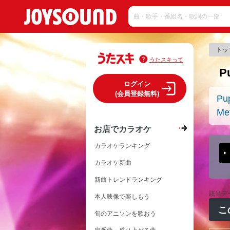
トッ
うたスキって
P
ログイン
(会員登録無料)
Pu
Met
お店でカラオケ
カラオケランキング
カラオケ新曲
新曲トレンドランキング
該当デ
本人映像で楽しもう
こ
旬のアニソンを歌おう