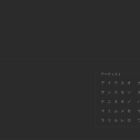
アーティスト
ア
イ
ウ
エ
オ
サ
シ
ス
セ
ソ
ナ
ニ
ヌ
ネ
ノ
マ
ミ
ム
メ
モ
ラ
リ
ル
レ
ロ