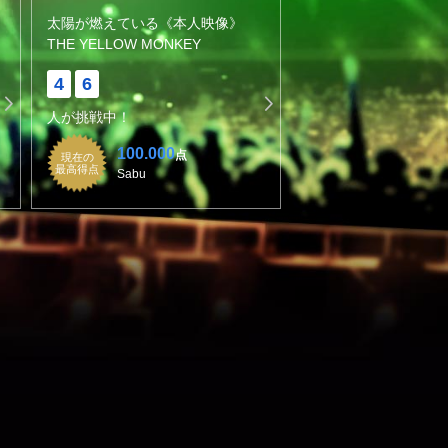
太陽が燃えている《本人映像》
THE YELLOW MONKEY
4
6
人が挑戦中！
100.000
点
現在の
最高得点
Sabu