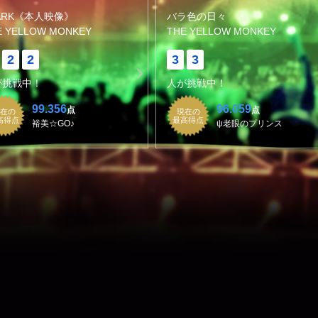
ARK《本人映像》
バラ色の日々
E YELLOW MONKEY
THE YELLOW MONKEY
2
2
3
3
が挑戦中！
人が挑戦中！
99.356
96.059
点
点
在の
現在の
高得点
最高得点
裕美☆GO♪
ψ老眼のプリンス