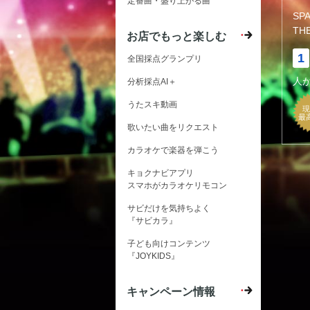
定番曲・盛り上がる曲
SP
TH
お店でもっと楽しむ
1
全国採点グランプリ
人
分析採点AI＋
うたスキ動画
現
最
歌いたい曲をリクエスト
カラオケで楽器を弾こう
キョクナビアプリ
スマホがカラオケリモコン
サビだけを気持ちよく
『サビカラ』
子ども向けコンテンツ
『JOYKIDS』
キャンペーン情報