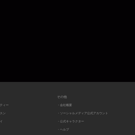
その他
ーティー
・会社概要
ッスン
・ソーシャルメディア公式アカウント
レイ
・公式キャラクター
・ヘルプ