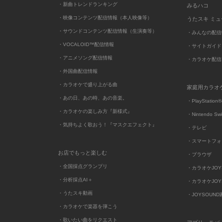
・新曲トレンドランキング
みるハコ
・映像コンテンツ配信情報（本人映像等）
うたスキ ミ
・サウンドコンテンツ配信情報（生演奏等）
・みんなの配信
・VOCALOID™配信情報
・サイトガイド
・アニメソング配信情報
・カラオケ配信
・外国曲配信情報
・カラオケで盛り上がる曲
家庭用カラオ
・あの日、あの時、あの音楽。
・PlayStation®
・カラオケの楽しみ方『新様式』
・Nintendo Sw
・気持ちよく歌おう！『マスクエフェクト』
・テレビ
・スマートフォ
お店でもっと楽しむ
・ブラウザ
・全国採点グランプリ
・カラオケJOYSO
・分析採点AI＋
・カラオケJOYSO
・うたスキ動画
・JOYSOUN
・カラオケで楽器を弾こう
・歌いたい曲をリクエスト