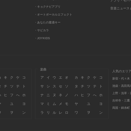
アプリ・モバ
・キョクナビアプリ
音楽ニュース po
・オートボーカルエフェクト
・あなたの最適キー
・サビカラ
・JOYKIDS
楽曲
人気のエリ
カ
キ
ク
ケ
コ
ア
イ
ウ
エ
オ
カ
キ
ク
ケ
コ
新宿・代々木
タ
チ
ツ
テ
ト
サ
シ
ス
セ
ソ
タ
チ
ツ
テ
ト
池袋・高田馬
上野・浅草・
ハ
ヒ
フ
へ
ホ
ナ
ニ
ヌ
ネ
ノ
ハ
ヒ
フ
へ
ホ
吉祥寺・三鷹
ヤ
ユ
ヨ
マ
ミ
ム
メ
モ
ヤ
ユ
ヨ
両国・錦糸町
ワ
ヲ
ン
ラ
リ
ル
レ
ロ
ワ
ヲ
ン