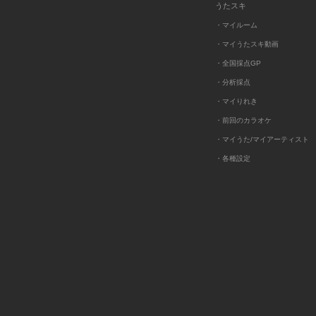
うたスキ
・マイルーム
・マイうたスキ動画
・全国採点GP
・分析採点
・マイりれき
・前回のカラオケ
・マイうた/マイアーティスト
・各種設定