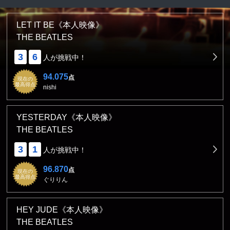
LET IT BE《本人映像》
THE BEATLES
3
6
人が挑戦中！
94.075
点
現在の
最高得点
nishi
YESTERDAY《本人映像》
THE BEATLES
3
1
人が挑戦中！
96.870
点
現在の
最高得点
ぐりりん
HEY JUDE《本人映像》
THE BEATLES