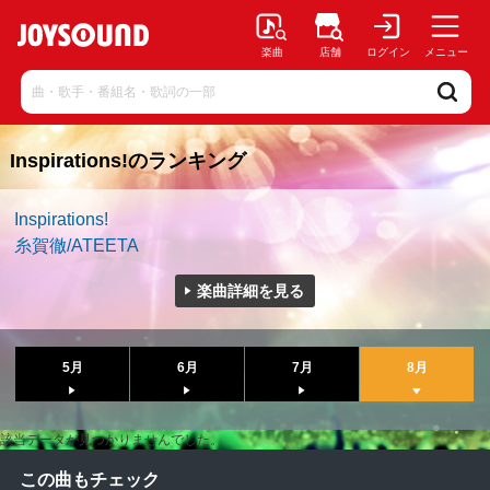
楽曲
店舗
ログイン
メニュー
Inspirations!のランキング
Inspirations!
糸賀徹/ATEETA
楽曲詳細を見る
5月
6月
7月
8月
該当データが見つかりませんでした。
この曲もチェック