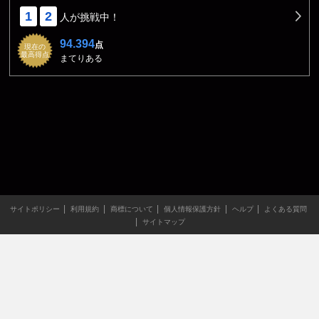
1
2
人が挑戦中！
94.394
点
現在の
最高得点
まてりある
サイトポリシー
利用規約
商標について
個人情報保護方針
ヘルプ
よくある質問
サイトマップ
当サイトのすべての文章や画像などの無断転載・引用を禁じま
す。
Copyright XING INC.All Rights Reserved.