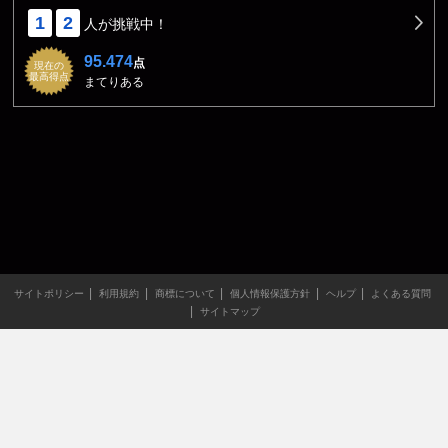
1
2
人が挑戦中！
95.474
点
現在の
最高得点
まてりある
サイトポリシー
利用規約
商標について
個人情報保護方針
ヘルプ
よくある質問
サイトマップ
当サイトのすべての文章や画像などの無断転載・引用を禁じま
す。
Copyright XING INC.All Rights Reserved.