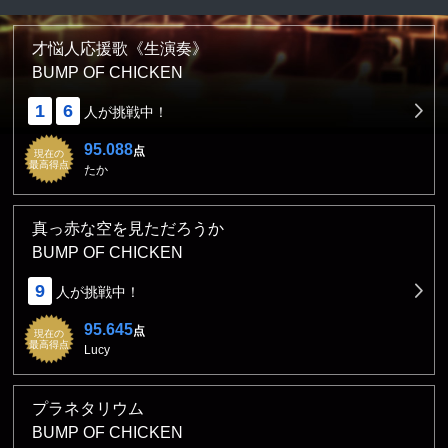
才悩人応援歌《生演奏》
BUMP OF CHICKEN
1
6
人が挑戦中！
95.088
点
現在の
最高得点
たか
真っ赤な空を見ただろうか
BUMP OF CHICKEN
9
人が挑戦中！
95.645
点
現在の
最高得点
Lucy
プラネタリウム
BUMP OF CHICKEN