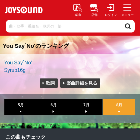
楽曲
店舗
ログイン
メニュー
You Say`No'のランキング
You Say`No'
Syrup16g
歌詞
楽曲詳細を見る
5月
6月
7月
8月
該当データが見つかりませんでした。
この曲もチェック