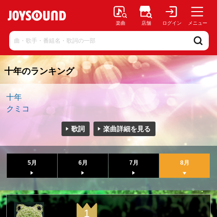
楽曲
店舗
ログイン
メニュー
十年のランキング
十年
クミコ
歌詞
楽曲詳細を見る
5月
6月
7月
8月
1