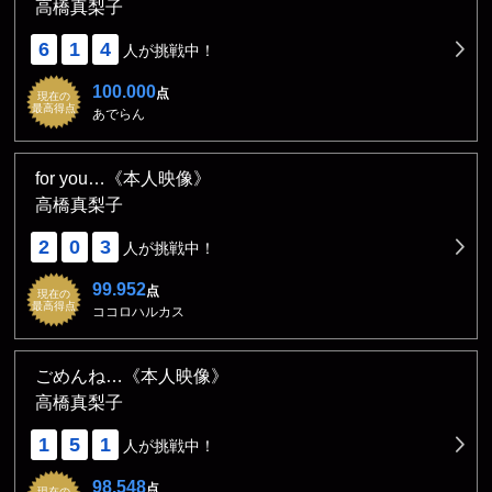
高橋真梨子
6
1
4
人が挑戦中！
100.000
点
現在の
最高得点
あでらん
for you…《本人映像》
高橋真梨子
2
0
3
人が挑戦中！
99.952
点
現在の
最高得点
ココロハルカス
ごめんね…《本人映像》
高橋真梨子
1
5
1
人が挑戦中！
98.548
点
現在の