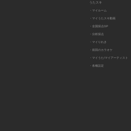
うたスキ
・マイルーム
・マイうたスキ動画
・全国採点GP
・分析採点
・マイりれき
・前回のカラオケ
・マイうた/マイアーティスト
・各種設定