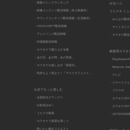
・新曲トレンドランキング
みるハコ
・映像コンテンツ配信情報（本人映像等）
うたスキ ミ
・サウンドコンテンツ配信情報（生演奏等）
・みんなの配信
・VOCALOID™配信情報
・サイトガイド
・アニメソング配信情報
・カラオケ配信
・外国曲配信情報
・カラオケで盛り上がる曲
家庭用カラオ
・あの日、あの時、あの音楽。
・PlayStation®
・カラオケの楽しみ方『新様式』
・Nintendo Sw
・気持ちよく歌おう！『マスクエフェクト』
・テレビ
・スマートフォ
お店でもっと楽しむ
・ブラウザ
・全国採点グランプリ
・カラオケJOYSO
・分析採点AI＋
・カラオケJOYSO
・うたスキ動画
・JOYSOUN
・カラオケで楽器を弾こう
・歌いたい曲をリクエスト