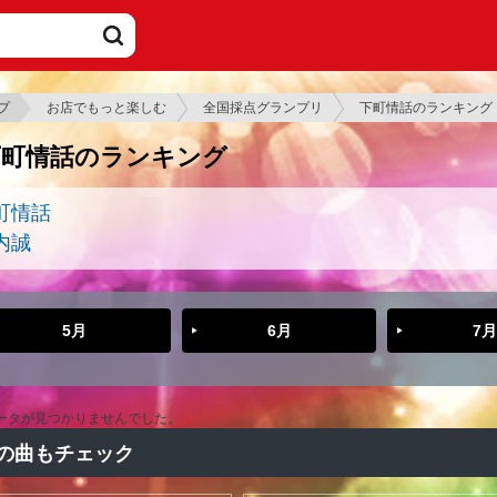
プ
お店でもっと楽しむ
全国採点グランプリ
下町情話のランキング
下町情話のランキング
町情話
内誠
5月
6月
7月
ータが見つかりませんでした。
の曲もチェック