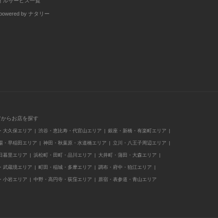
イルサービス一覧
wered by ナタリー
アからお店を探す
・大久保エリア
渋谷・恵比寿・代官山エリア
銀座・新橋・有楽町エリア
場・早稲田エリア
神田・秋葉原・水道橋エリア
立川・八王子周辺エリア
日暮里エリア
浜松町・田町・品川エリア
大井町・蒲田・大森エリア
・武蔵境エリア
町田・稲城・多摩エリア
調布・府中・狛江エリア
・小岩エリア
中野・高円寺・荻窪エリア
原宿・表参道・青山エリア