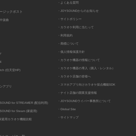
・よくある質問
・JOYSOUNDからのお知らせ
ュージックポスト
・サイトポリシー
中楽曲
・カラオケ利用に当たって
・利用規約
・商標について
・個人情報保護方針
ケ
・カラオケ機器の情報について
4
・カラオケ機器の導入（購入・レンタル）
itch (任天堂HP)
・カラオケ店舗の皆様へ
・スマホアプリ向けカラオケ採点機能SDK
ンアプリ
・ナイト店舗の開業支援情報
・JOYSOUNDライバー事務所について
UND for STREAMER (配信利用)
・Global Site
UND for Steam (家庭用)
・サイトマップ
D家庭用カラオケ機能比較