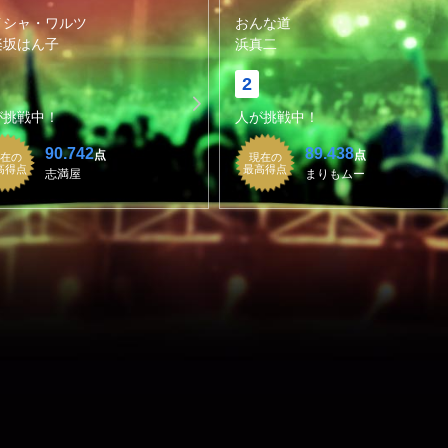
イシャ・ワルツ
おんな道
楽坂はん子
浜真二
2
が挑戦中！
人が挑戦中！
90.742
89.438
点
点
在の
現在の
高得点
最高得点
志満屋
まりもムー