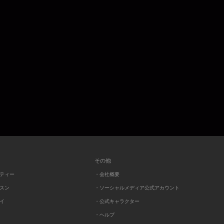
その他
ーティー
・会社概要
ッスン
・ソーシャルメディア公式アカウント
レイ
・公式キャラクター
・ヘルプ