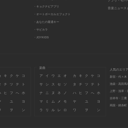
アプリ・モバ
・キョクナビアプリ
音楽ニュース po
・オートボーカルエフェクト
・あなたの最適キー
・サビカラ
・JOYKIDS
楽曲
人気のエリ
カ
キ
ク
ケ
コ
ア
イ
ウ
エ
オ
カ
キ
ク
ケ
コ
新宿・代々木
タ
チ
ツ
テ
ト
サ
シ
ス
セ
ソ
タ
チ
ツ
テ
ト
池袋・高田馬
上野・浅草・
ハ
ヒ
フ
へ
ホ
ナ
ニ
ヌ
ネ
ノ
ハ
ヒ
フ
へ
ホ
吉祥寺・三鷹
ヤ
ユ
ヨ
マ
ミ
ム
メ
モ
ヤ
ユ
ヨ
両国・錦糸町
ワ
ヲ
ン
ラ
リ
ル
レ
ロ
ワ
ヲ
ン