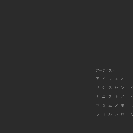
アーティスト
ア
イ
ウ
エ
オ
サ
シ
ス
セ
ソ
ナ
ニ
ヌ
ネ
ノ
マ
ミ
ム
メ
モ
ラ
リ
ル
レ
ロ