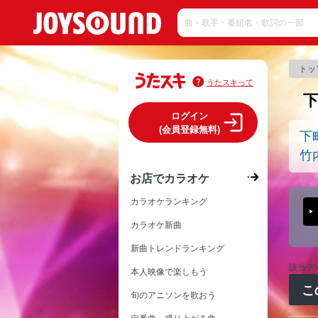
トッ
うたスキって
ログイン
(会員登録無料)
下
竹
お店でカラオケ
カラオケランキング
カラオケ新曲
新曲トレンドランキング
該当デ
本人映像で楽しもう
こ
旬のアニソンを歌おう