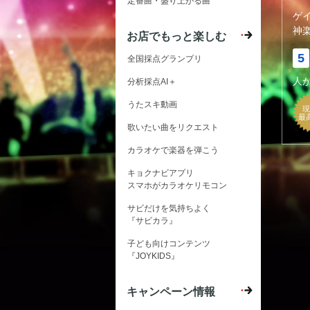
定番曲・盛り上がる曲
ゲ
神
お店でもっと楽しむ
5
全国採点グランプリ
人
分析採点AI＋
うたスキ動画
現
最
歌いたい曲をリクエスト
カラオケで楽器を弾こう
キョクナビアプリ
スマホがカラオケリモコン
サビだけを気持ちよく
『サビカラ』
子ども向けコンテンツ
『JOYKIDS』
キャンペーン情報