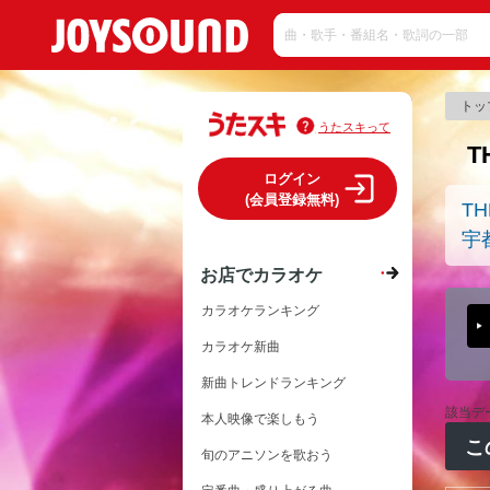
トッ
うたスキって
T
ログイン
(会員登録無料)
TH
宇
お店でカラオケ
カラオケランキング
カラオケ新曲
新曲トレンドランキング
該当デ
本人映像で楽しもう
こ
旬のアニソンを歌おう