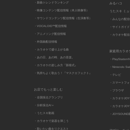
・新曲トレンドランキング
みるハコ
・映像コンテンツ配信情報（本人映像等）
うたスキ ミ
・サウンドコンテンツ配信情報（生演奏等）
・みんなの配信
・VOCALOID™配信情報
・サイトガイド
・アニメソング配信情報
・カラオケ配信
・外国曲配信情報
・カラオケで盛り上がる曲
家庭用カラオ
・あの日、あの時、あの音楽。
・PlayStation®
・カラオケの楽しみ方『新様式』
・Nintendo Sw
・気持ちよく歌おう！『マスクエフェクト』
・テレビ
・スマートフォ
お店でもっと楽しむ
・ブラウザ
・全国採点グランプリ
・カラオケJOYSO
・分析採点AI＋
・カラオケJOYSO
・うたスキ動画
・JOYSOUN
・カラオケで楽器を弾こう
・歌いたい曲をリクエスト