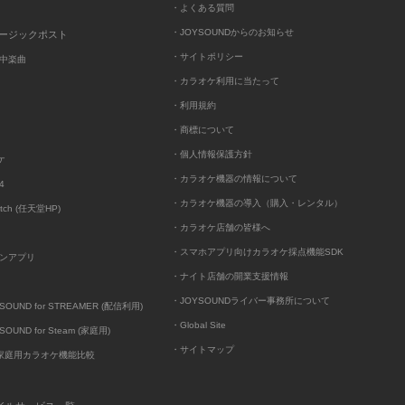
・よくある質問
・JOYSOUNDからのお知らせ
ュージックポスト
・サイトポリシー
中楽曲
・カラオケ利用に当たって
・利用規約
・商標について
・個人情報保護方針
ケ
・カラオケ機器の情報について
4
・カラオケ機器の導入（購入・レンタル）
itch (任天堂HP)
・カラオケ店舗の皆様へ
・スマホアプリ向けカラオケ採点機能SDK
ンアプリ
・ナイト店舗の開業支援情報
・JOYSOUNDライバー事務所について
UND for STREAMER (配信利用)
・Global Site
UND for Steam (家庭用)
・サイトマップ
D家庭用カラオケ機能比較