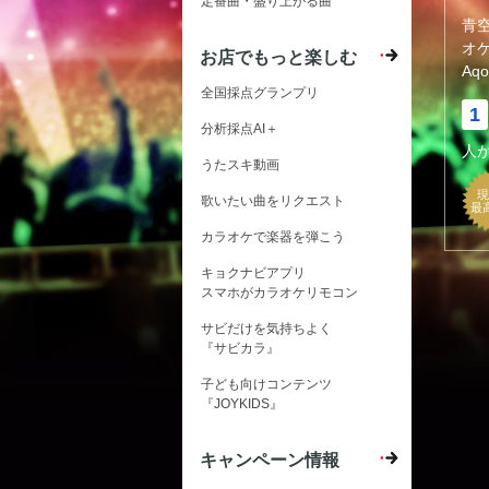
定番曲・盛り上がる曲
青空
オ
お店でもっと楽しむ
Aqo
全国採点グランプリ
1
分析採点AI＋
人
うたスキ動画
現
歌いたい曲をリクエスト
最
カラオケで楽器を弾こう
キョクナビアプリ
スマホがカラオケリモコン
サビだけを気持ちよく
『サビカラ』
子ども向けコンテンツ
『JOYKIDS』
キャンペーン情報