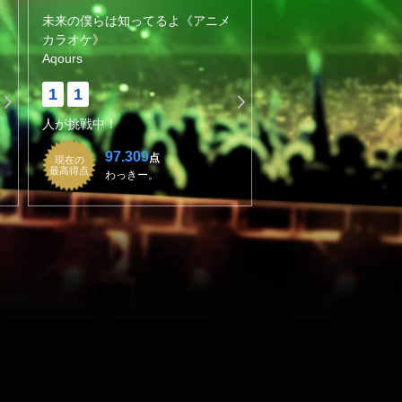
未来の僕らは知ってるよ《アニメ
カラオケ》
Aqours
1
1
人が挑戦中！
97.309
点
現在の
最高得点
わっきー。