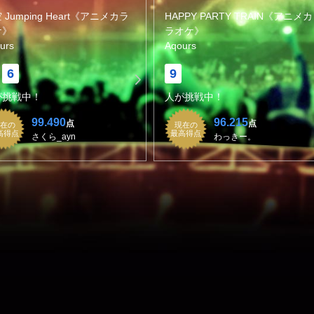
 Jumping Heart《アニメカラ
HAPPY PARTY TRAIN《アニメカ
ケ》
ラオケ》
urs
Aqours
6
9
が挑戦中！
人が挑戦中！
99.490
96.215
点
点
在の
現在の
高得点
最高得点
さくら_ayn
わっきー。