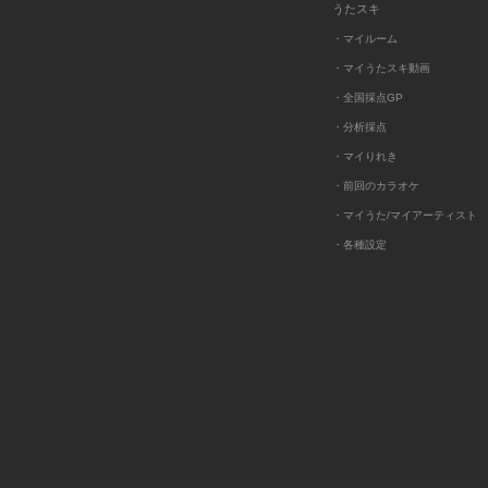
うたスキ
・マイルーム
・マイうたスキ動画
・全国採点GP
・分析採点
・マイりれき
・前回のカラオケ
・マイうた/マイアーティスト
・各種設定