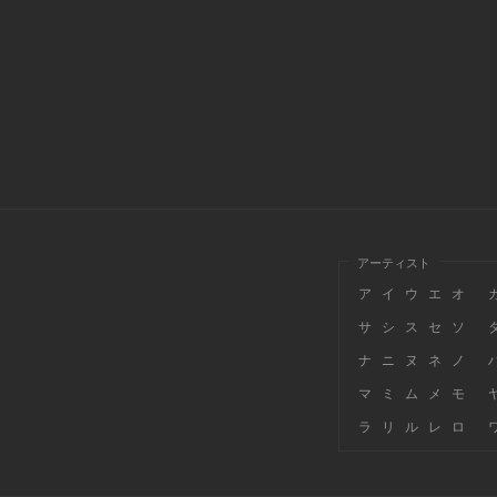
アーティスト
ア
イ
ウ
エ
オ
サ
シ
ス
セ
ソ
ナ
ニ
ヌ
ネ
ノ
マ
ミ
ム
メ
モ
ラ
リ
ル
レ
ロ