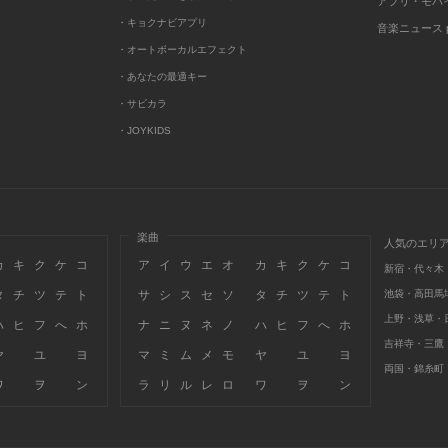
アプリ・モバ
・キョクナビアプリ
音楽ニュース po
・オートボーカルエフェクト
・あなたの最適キー
・サビカラ
・JOYKIDS
楽曲
人気のエリ
カ
キ
ク
ケ
コ
ア
イ
ウ
エ
オ
カ
キ
ク
ケ
コ
新宿・代々木
タ
チ
ツ
テ
ト
サ
シ
ス
セ
ソ
タ
チ
ツ
テ
ト
池袋・高田馬
上野・浅草・
ハ
ヒ
フ
へ
ホ
ナ
ニ
ヌ
ネ
ノ
ハ
ヒ
フ
へ
ホ
吉祥寺・三鷹
ヤ
ユ
ヨ
マ
ミ
ム
メ
モ
ヤ
ユ
ヨ
両国・錦糸町
ワ
ヲ
ン
ラ
リ
ル
レ
ロ
ワ
ヲ
ン