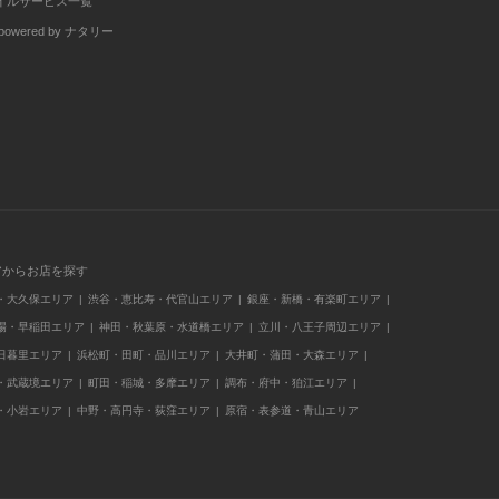
イルサービス一覧
wered by ナタリー
アからお店を探す
・大久保エリア
渋谷・恵比寿・代官山エリア
銀座・新橋・有楽町エリア
場・早稲田エリア
神田・秋葉原・水道橋エリア
立川・八王子周辺エリア
日暮里エリア
浜松町・田町・品川エリア
大井町・蒲田・大森エリア
・武蔵境エリア
町田・稲城・多摩エリア
調布・府中・狛江エリア
・小岩エリア
中野・高円寺・荻窪エリア
原宿・表参道・青山エリア