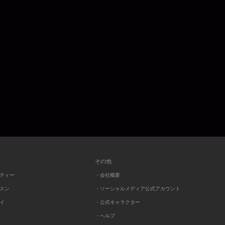
その他
ーティー
・会社概要
ッスン
・ソーシャルメディア公式アカウント
レイ
・公式キャラクター
・ヘルプ