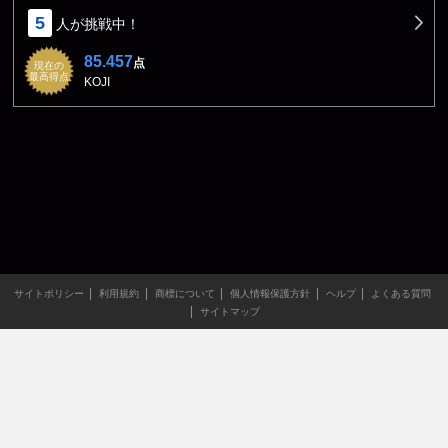
5
人が挑戦中！
85.457
点
現在の
最高得点
KOJI
サイトポリシー
利用規約
商標について
個人情報保護方針
ヘルプ
よくある質問
サイトマップ
当サイトのすべての文章や画像などの無断転載・引用を禁じま
す。
Copyright XING INC.All Rights Reserved.