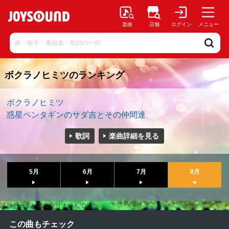
楽曲
店舗
ログイン
メニュー
ボクラノヒミツのランキング
ボクラノヒミツ
惑星ペンタギンのサダ吉とその仲間達
歌詞
楽曲詳細を見る
5月
6月
7月
8月
該当データが見つかりませんでした。
この曲もチェック