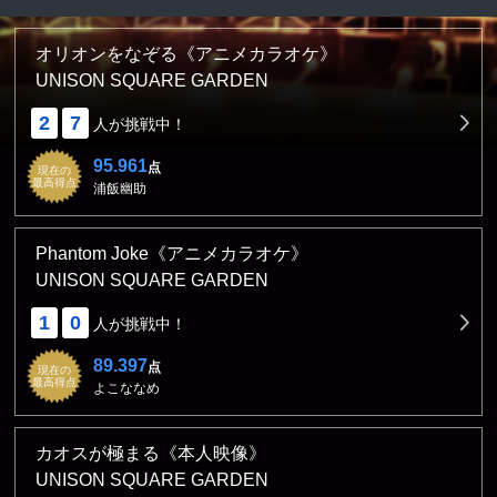
オリオンをなぞる《アニメカラオケ》
UNISON SQUARE GARDEN
2
7
人が挑戦中！
95.961
点
現在の
最高得点
浦飯幽助
Phantom Joke《アニメカラオケ》
UNISON SQUARE GARDEN
1
0
人が挑戦中！
89.397
点
現在の
最高得点
よこななめ
カオスが極まる《本人映像》
UNISON SQUARE GARDEN