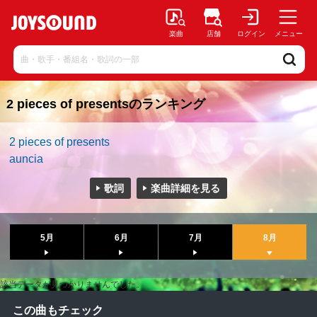
楽曲
店舗
ログイン
メニュー
2 pieces of presentsのランキング
2 pieces of presents
auncia
歌詞
楽曲詳細を見る
5月
6月
7月
8月
該当データが見つかりませんでした。
この曲もチェック