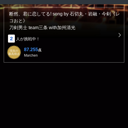
断然、君に恋してる! song by 石切丸・岩融・今剣《レ
コおと》
刀剣男士 team三条 with加州清光
2
人が挑戦中！
87.255
点
現在の
最高得点
Marchen