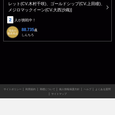
レット(CV.木村千咲)、ゴールドシップ(CV.上田瞳)、
メジロマックイーン(CV.大西沙織)]
2
人が挑戦中！
88.735
点
現在の
最高得点
しんちろ
サイトポリシー
利用規約
商標について
個人情報保護方針
ヘルプ
よくある質問
サイトマップ
当サイトのすべての文章や画像などの無断転載・引用を禁じま
す。
Copyright XING INC.All Rights Reserved.