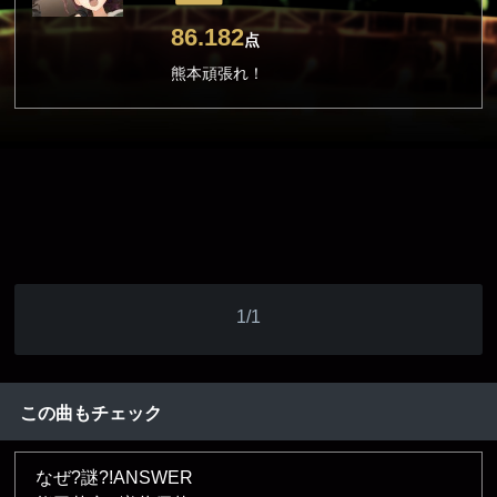
86.182
点
熊本頑張れ！
1/1
この曲もチェック
なぜ?謎?!ANSWER