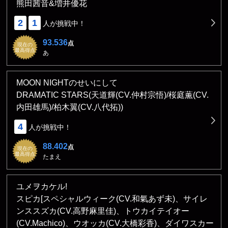
熊田茜音&増井優花
2
1
人が挑戦中！
93.536
点
現在の
最高得点
あ
MOON NIGHTのせいにして
DRAMATIC STARS(天道輝(CV.仲村宗悟)/桜庭薫(CV.
内田雄馬)/柏木翼(CV.八代拓))
4
人が挑戦中！
88.402
点
現在の
最高得点
たまえ
ユメヲカケル!
スピカ[スペシャルウィーク(CV.和氣あず未)、サイレ
ンススズカ(CV.高野麻里佳)、トウカイテイオー
(CV.Machico)、ウオッカ(CV.大橋彩香)、ダイワスカー