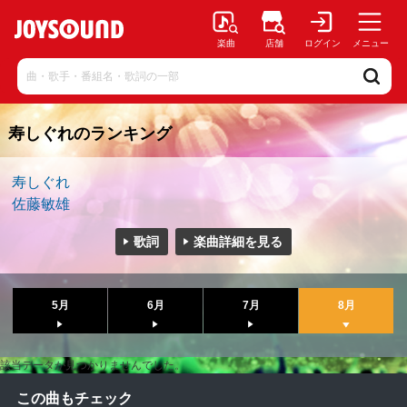
楽曲
店舗
ログイン
メニュー
寿しぐれのランキング
寿しぐれ
佐藤敏雄
歌詞
楽曲詳細を見る
5月
6月
7月
8月
該当データが見つかりませんでした。
この曲もチェック