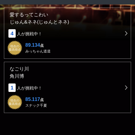
愛するってこわい
じゅん&ネネ(じゅんとネネ)
4
人が挑戦中！
89.134
点
現在の
最高得点
みっちゃん道道
なごり川
角川博
1
人が挑戦中！
85.117
点
現在の
最高得点
スナック千夏